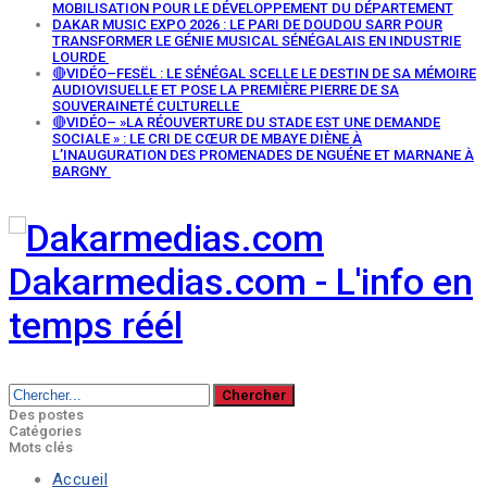
MOBILISATION POUR LE DÉVELOPPEMENT DU DÉPARTEMENT
DAKAR MUSIC EXPO 2026 : LE PARI DE DOUDOU SARR POUR
TRANSFORMER LE GÉNIE MUSICAL SÉNÉGALAIS EN INDUSTRIE
LOURDE
🔴VIDÉO–FESËL : LE SÉNÉGAL SCELLE LE DESTIN DE SA MÉMOIRE
AUDIOVISUELLE ET POSE LA PREMIÈRE PIERRE DE SA
SOUVERAINETÉ CULTURELLE
🔴VIDÉO– »LA RÉOUVERTURE DU STADE EST UNE DEMANDE
SOCIALE » : LE CRI DE CŒUR DE MBAYE DIÈNE À
L’INAUGURATION DES PROMENADES DE NGUÉNE ET MARNANE À
BARGNY
Dakarmedias.com - L'info en
temps réél
Des postes
Catégories
Mots clés
Accueil