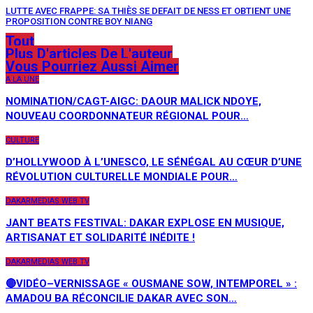
LUTTE AVEC FRAPPE: SA THIÈS SE DEFAIT DE NESS ET OBTIENT UNE
PROPOSITION CONTRE BOY NIANG
Tout
Plus D'articles De L'auteur
Vous Pourriez Aussi Aimer
A LA UNE
NOMINATION/CAGT-AIGC: DAOUR MALICK NDOYE,
NOUVEAU COORDONNATEUR RÉGIONAL POUR…
CULTURE
D’HOLLYWOOD À L’UNESCO, LE SÉNÉGAL AU CŒUR D’UNE
RÉVOLUTION CULTURELLE MONDIALE POUR…
DAKARMEDIAS WEB TV
JANT BEATS FESTIVAL: DAKAR EXPLOSE EN MUSIQUE,
ARTISANAT ET SOLIDARITÉ INÉDITE !
DAKARMEDIAS WEB TV
🔴VIDÉO–VERNISSAGE « OUSMANE SOW, INTEMPOREL » :
AMADOU BA RÉCONCILIE DAKAR AVEC SON…