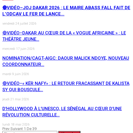
🔴VIDÉO–JOJ DAKAR 2026 : LE MAIRE ABASS FALL FAIT DE
L’ODCAV LE FER DE LANCE…
vendredi 24 juillet 2026
🔴VIDÉO–DAKAR AU CŒUR DE LA « VOGUE AFRICAINE » : LE
THÉÂTRE JEUNE…
mercredi 17 juin 2026
NOMINATION/CAGT-AIGC: DAOUR MALICK NDOYE, NOUVEAU
COORDONNATEUR…
mardi 9 juin 2026
🔴VIDÉO–« KËR NAFY» : LE RETOUR FRACASSANT DE KALISTA
SY QUI BOUSCULE…
jeudi 21 mai 2026
D’HOLLYWOOD À L’UNESCO, LE SÉNÉGAL AU CŒUR D’UNE
RÉVOLUTION CULTURELLE…
lundi 18 mai 2026
Prev
Suivant
1 De 39