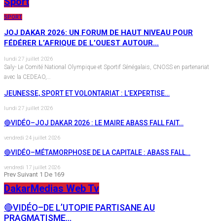
Sport
SPORT
JOJ DAKAR 2026: UN FORUM DE HAUT NIVEAU POUR
FÉDÉRER L’AFRIQUE DE L’OUEST AUTOUR…
lundi 27 juillet 2026
Saly- Le Comité National Olympique et Sportif Sénégalais, CNOSS en partenariat
avec la CEDEAO,…
JEUNESSE, SPORT ET VOLONTARIAT : L’EXPERTISE…
lundi 27 juillet 2026
🔴VIDÉO–JOJ DAKAR 2026 : LE MAIRE ABASS FALL FAIT…
vendredi 24 juillet 2026
🔴VIDÉO–MÉTAMORPHOSE DE LA CAPITALE : ABASS FALL…
vendredi 17 juillet 2026
Prev
Suivant
1 De 169
DakarMedias Web Tv
🔴VIDÉO–DE L’UTOPIE PARTISANE AU
PRAGMATISME…