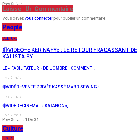
Prev
Suivant
Laisser Un Commentaire
Vous devez
vous connecter
pour publier un commentaire.
People
CULTURE
🔴VIDÉO–« KËR NAFY» : LE RETOUR FRACASSANT DE
KALISTA SY…
LE « FACILITATEUR » DE L’OMBRE : COMMENT…
Il y a 7 mois
🔴VIDÉO–VENTE PRIVÉE KASSÉ MABO SEWING :…
Il y a 8 mois
🔴VIDÉO–CINEMA : « KATANGA »,…
Il y a 9 mois
Prev
Suivant
1 De 34
Culture
SPORT