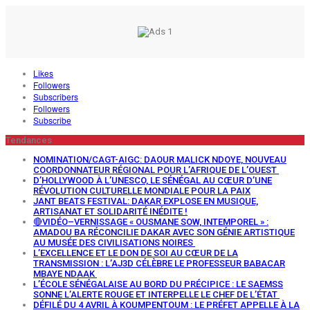
Likes
Followers
Subscribers
Followers
Subscribe
Tendances
NOMINATION/CAGT-AIGC: DAOUR MALICK NDOYE, NOUVEAU
COORDONNATEUR RÉGIONAL POUR L’AFRIQUE DE L’OUEST
D’HOLLYWOOD À L’UNESCO, LE SÉNÉGAL AU CŒUR D’UNE
RÉVOLUTION CULTURELLE MONDIALE POUR LA PAIX
JANT BEATS FESTIVAL: DAKAR EXPLOSE EN MUSIQUE,
ARTISANAT ET SOLIDARITÉ INÉDITE !
🔴VIDÉO–VERNISSAGE « OUSMANE SOW, INTEMPOREL » :
AMADOU BA RÉCONCILIE DAKAR AVEC SON GÉNIE ARTISTIQUE
AU MUSÉE DES CIVILISATIONS NOIRES
L’EXCELLENCE ET LE DON DE SOI AU CŒUR DE LA
TRANSMISSION : L’AJ3D CÉLÈBRE LE PROFESSEUR BABACAR
MBAYE NDAAK
L’ÉCOLE SÉNÉGALAISE AU BORD DU PRÉCIPICE : LE SAEMSS
SONNE L’ALERTE ROUGE ET INTERPELLE LE CHEF DE L’ÉTAT
DÉFILÉ DU 4 AVRIL À KOUMPENTOUM : LE PRÉFET APPELLE À LA