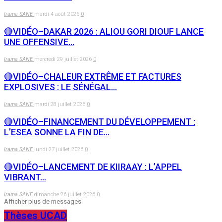
Irama SANE
mardi 4 août 2026
0
🔴VIDÉO–DAKAR 2026 : ALIOU GORI DIOUF LANCE
UNE OFFENSIVE…
Irama SANE
mercredi 29 juillet 2026
0
🔴VIDÉO–CHALEUR EXTRÊME ET FACTURES
EXPLOSIVES : LE SÉNÉGAL…
Irama SANE
mardi 28 juillet 2026
0
🔴VIDÉO–FINANCEMENT DU DÉVELOPPEMENT :
L’ESEA SONNE LA FIN DE…
Irama SANE
lundi 27 juillet 2026
0
🔴VIDÉO–LANCEMENT DE KIIRAAY : L’APPEL
VIBRANT…
Irama SANE
dimanche 26 juillet 2026
0
Afficher plus de messages
Thèses UCAD