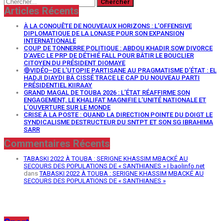
Articles Récents
À LA CONQUÊTE DE NOUVEAUX HORIZONS : L’OFFENSIVE
DIPLOMATIQUE DE LA LONASE POUR SON EXPANSION
INTERNATIONALE
COUP DE TONNERRE POLITIQUE : ABDOU KHADIR SOW DIVORCE
D’AVEC LE PRP DE DÉTHIÉ FALL POUR BÂTIR LE BOUCLIER
CITOYEN DU PRÉSIDENT DIOMAYE
🔴VIDÉO–DE L’UTOPIE PARTISANE AU PRAGMATISME D’ÉTAT : EL
HADJI DIAYDI BÂ CISSÉ TRACE LE CAP DU NOUVEAU PARTI
PRÉSIDENTIEL KIIRAAY
GRAND MAGAL DE TOUBA 2026 : L’ÉTAT RÉAFFIRME SON
ENGAGEMENT, LE KHALIFAT MAGNIFIE L’UNITÉ NATIONALE ET
L’OUVERTURE SUR LE MONDE
CRISE À LA POSTE : QUAND LA DIRECTION POINTE DU DOIGT LE
SYNDICALISME DESTRUCTEUR DU SNTPT ET SON SG IBRAHIMA
SARR
Commentaires Récents
TABASKI 2022 À TOUBA : SERIGNE KHASSIM MBACKÉ AU
SECOURS DES POPULATIONS DE « SANTHIANES » | baolinfo.net
dans
TABASKI 2022 À TOUBA : SERIGNE KHASSIM MBACKÉ AU
SECOURS DES POPULATIONS DE « SANTHIANES »