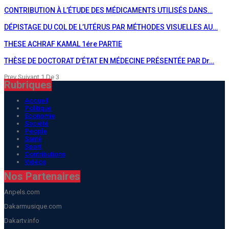
CONTRIBUTION À L’ÉTUDE DES MÉDICAMENTS UTILISÉS DANS…
DÉPISTAGE DU COL DE L’UTÉRUS PAR MÉTHODES VISUELLES AU…
THESE ACHRAF KAMAL 1ére PARTIE
THÈSE DE DOCTORAT D’ÉTAT EN MÉDECINE PRÉSENTÉE PAR Dr…
Prev
Suivant
1 De 3
Rubriques
Accueil
Politique
Economie
Société
People
Santé
Sport
Contributions
Vidéos
Nos Partenaires
Anpels.com
Dakarmusique.com
Dakartv.info