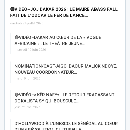
🔴VIDÉO–JOJ DAKAR 2026 : LE MAIRE ABASS FALL
FAIT DE L’ODCAV LE FER DE LANCE…
vendredi 24 juillet 2026
🔴VIDÉO–DAKAR AU CŒUR DE LA « VOGUE
AFRICAINE » : LE THÉÂTRE JEUNE…
mercredi 17 juin 2026
NOMINATION/CAGT-AIGC: DAOUR MALICK NDOYE,
NOUVEAU COORDONNATEUR…
mardi 9 juin 2026
🔴VIDÉO–« KËR NAFY» : LE RETOUR FRACASSANT
DE KALISTA SY QUI BOUSCULE…
jeudi 21 mai 2026
D’HOLLYWOOD À L’UNESCO, LE SÉNÉGAL AU CŒUR
D’UNE RÉVOLUTION CULTURELLE…