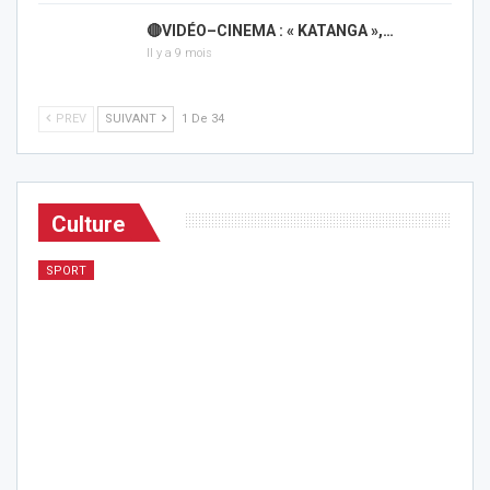
🔴VIDÉO–CINEMA : « KATANGA »,…
Il y a 9 mois
PREV
SUIVANT
1 De 34
Culture
SPORT