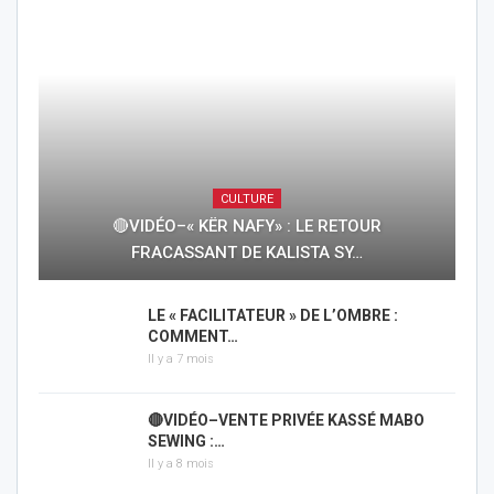
CULTURE
🔴VIDÉO–« KËR NAFY» : LE RETOUR
FRACASSANT DE KALISTA SY…
LE « FACILITATEUR » DE L’OMBRE :
COMMENT…
Il y a 7 mois
🔴VIDÉO–VENTE PRIVÉE KASSÉ MABO
SEWING :…
Il y a 8 mois