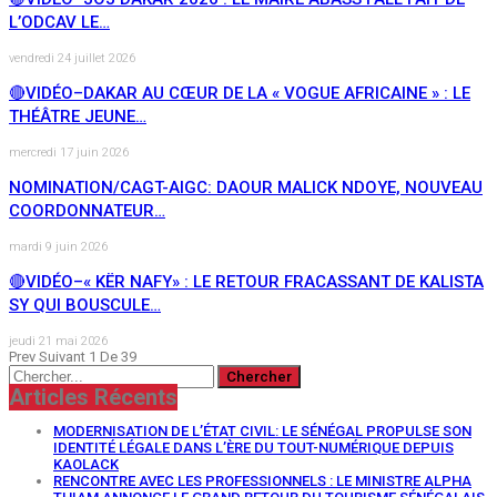
L’ODCAV LE…
vendredi 24 juillet 2026
🔴VIDÉO–DAKAR AU CŒUR DE LA « VOGUE AFRICAINE » : LE
THÉÂTRE JEUNE…
mercredi 17 juin 2026
NOMINATION/CAGT-AIGC: DAOUR MALICK NDOYE, NOUVEAU
COORDONNATEUR…
mardi 9 juin 2026
🔴VIDÉO–« KËR NAFY» : LE RETOUR FRACASSANT DE KALISTA
SY QUI BOUSCULE…
jeudi 21 mai 2026
Prev
Suivant
1 De 39
Articles Récents
MODERNISATION DE L’ÉTAT CIVIL: LE SÉNÉGAL PROPULSE SON
IDENTITÉ LÉGALE DANS L’ÈRE DU TOUT-NUMÉRIQUE DEPUIS
KAOLACK
RENCONTRE AVEC LES PROFESSIONNELS : LE MINISTRE ALPHA