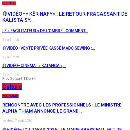
CULTURE
🔴VIDÉO–« KËR NAFY» : LE RETOUR FRACASSANT DE
KALISTA SY…
LE « FACILITATEUR » DE L’OMBRE : COMMENT…
Il y a 8 mois
🔴VIDÉO–VENTE PRIVÉE KASSÉ MABO SEWING :…
Il y a 8 mois
🔴VIDÉO–CINEMA : « KATANGA »,…
Il y a 9 mois
Prev
Suivant
1 De 34
Culture
ECONOMIE
RENCONTRE AVEC LES PROFESSIONNELS : LE MINISTRE
ALPHA THIAM ANNONCE LE GRAND…
vendredi 7 août 2026
🔴VIDÉO–JOJ DAKAR 2026 : LE MAIRE ABASS FALL FAIT DE