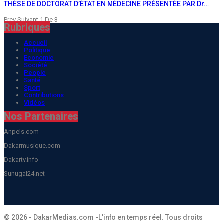
THÈSE DE DOCTORAT D’ÉTAT EN MÉDECINE PRÉSENTÉE PAR Dr…
Prev
Suivant
1 De 3
Rubriques
Accueil
Politique
Economie
Société
People
Santé
Sport
Contributions
Vidéos
Nos Partenaires
Anpels.com
Dakarmusique.com
Dakartv.info
Sunugal24.net
© 2026 - DakarMedias.com -L'info en temps réel. Tous droits