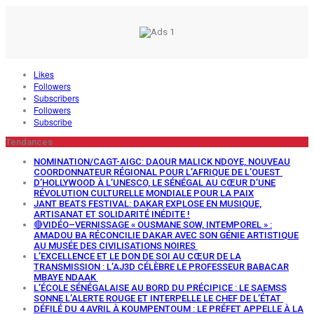
Likes
Followers
Subscribers
Followers
Subscribe
Tendances
NOMINATION/CAGT-AIGC: DAOUR MALICK NDOYE, NOUVEAU
COORDONNATEUR RÉGIONAL POUR L’AFRIQUE DE L’OUEST
D’HOLLYWOOD À L’UNESCO, LE SÉNÉGAL AU CŒUR D’UNE
RÉVOLUTION CULTURELLE MONDIALE POUR LA PAIX
JANT BEATS FESTIVAL: DAKAR EXPLOSE EN MUSIQUE,
ARTISANAT ET SOLIDARITÉ INÉDITE !
🔴VIDÉO–VERNISSAGE « OUSMANE SOW, INTEMPOREL » :
AMADOU BA RÉCONCILIE DAKAR AVEC SON GÉNIE ARTISTIQUE
AU MUSÉE DES CIVILISATIONS NOIRES
L’EXCELLENCE ET LE DON DE SOI AU CŒUR DE LA
TRANSMISSION : L’AJ3D CÉLÈBRE LE PROFESSEUR BABACAR
MBAYE NDAAK
L’ÉCOLE SÉNÉGALAISE AU BORD DU PRÉCIPICE : LE SAEMSS
SONNE L’ALERTE ROUGE ET INTERPELLE LE CHEF DE L’ÉTAT
DÉFILÉ DU 4 AVRIL À KOUMPENTOUM : LE PRÉFET APPELLE À LA