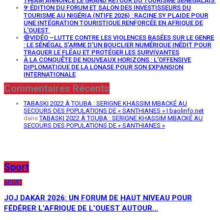
THIAM ANNONCE LE GRAND RETOUR DU TOURISME SÉNÉGALAIS
9ᵉ ÉDITION DU FORUM ET SALON DES INVESTISSEURS DU
TOURISME AU NIGÉRIA (NTIFE 2026) : RACINE SY PLAIDE POUR
UNE INTÉGRATION TOURISTIQUE RENFORCÉE EN AFRIQUE DE
L’OUEST
🔴VIDÉO –LUTTE CONTRE LES VIOLENCES BASÉES SUR LE GENRE
: LE SÉNÉGAL S’ARME D’UN BOUCLIER NUMÉRIQUE INÉDIT POUR
TRAQUER LE FLÉAU ET PROTÉGER LES SURVIVANTES
À LA CONQUÊTE DE NOUVEAUX HORIZONS : L’OFFENSIVE
DIPLOMATIQUE DE LA LONASE POUR SON EXPANSION
INTERNATIONALE
Commentaires Récents
TABASKI 2022 À TOUBA : SERIGNE KHASSIM MBACKÉ AU
SECOURS DES POPULATIONS DE « SANTHIANES » | baolinfo.net
dans
TABASKI 2022 À TOUBA : SERIGNE KHASSIM MBACKÉ AU
SECOURS DES POPULATIONS DE « SANTHIANES »
Sport
SPORT
JOJ DAKAR 2026: UN FORUM DE HAUT NIVEAU POUR
FÉDÉRER L’AFRIQUE DE L’OUEST AUTOUR…