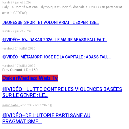
lundi 27 juillet 2026
Saly- Le Comité National Olympique et Sportif Sénégalais, CNOSS en partenariat
avec la CEDEAO,…
JEUNESSE, SPORT ET VOLONTARIAT : L’EXPERTISE…
lundi 27 juillet 2026
🔴VIDÉO–JOJ DAKAR 2026 : LE MAIRE ABASS FALL FAIT…
vendredi 24 juillet 2026
🔴VIDÉO–MÉTAMORPHOSE DE LA CAPITALE : ABASS FALL…
vendredi 17 juillet 2026
Prev
Suivant
1 De 169
DakarMedias Web Tv
🔴VIDÉO –LUTTE CONTRE LES VIOLENCES BASÉES
SUR LE GENRE : LE…
Irama SANE
vendredi 7 août 2026
0
🔴VIDÉO–DE L’UTOPIE PARTISANE AU
PRAGMATISME…