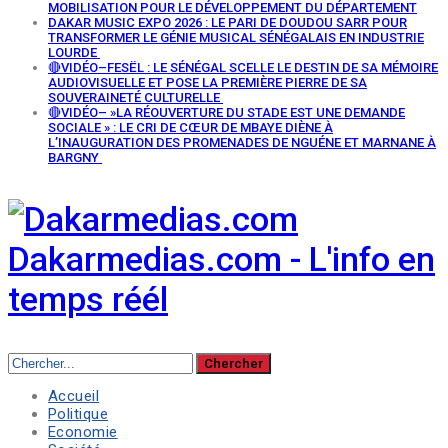
MOBILISATION POUR LE DÉVELOPPEMENT DU DÉPARTEMENT
DAKAR MUSIC EXPO 2026 : LE PARI DE DOUDOU SARR POUR
TRANSFORMER LE GÉNIE MUSICAL SÉNÉGALAIS EN INDUSTRIE
LOURDE
🔴VIDÉO–FESËL : LE SÉNÉGAL SCELLE LE DESTIN DE SA MÉMOIRE
AUDIOVISUELLE ET POSE LA PREMIÈRE PIERRE DE SA
SOUVERAINETÉ CULTURELLE
🔴VIDÉO– »LA RÉOUVERTURE DU STADE EST UNE DEMANDE
SOCIALE » : LE CRI DE CŒUR DE MBAYE DIÈNE À
L’INAUGURATION DES PROMENADES DE NGUÉNE ET MARNANE À
BARGNY
Dakarmedias.com - L'info en
temps réél
Accueil
Politique
Economie