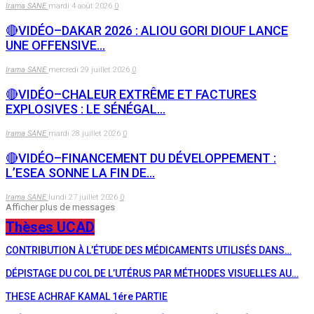
Irama SANE
mardi 4 août 2026
0
🔴VIDÉO–DAKAR 2026 : ALIOU GORI DIOUF LANCE
UNE OFFENSIVE…
Irama SANE
mercredi 29 juillet 2026
0
🔴VIDÉO–CHALEUR EXTRÊME ET FACTURES
EXPLOSIVES : LE SÉNÉGAL…
Irama SANE
mardi 28 juillet 2026
0
🔴VIDÉO–FINANCEMENT DU DÉVELOPPEMENT :
L’ESEA SONNE LA FIN DE…
Irama SANE
lundi 27 juillet 2026
0
Afficher plus de messages
Thèses UCAD
CONTRIBUTION À L’ÉTUDE DES MÉDICAMENTS UTILISÉS DANS…
DÉPISTAGE DU COL DE L’UTÉRUS PAR MÉTHODES VISUELLES AU…
THESE ACHRAF KAMAL 1ére PARTIE