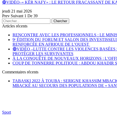
🔴VIDÉO–« KËR NAFY» : LE RETOUR FRACASSANT DE K
jeudi 21 mai 2026
Prev
Suivant
1 De 39
Articles récents
RENCONTRE AVEC LES PROFESSIONNELS : LE MI
9ᵉ ÉDITION DU FORUM ET SALON DES INVESTISSEU
RENFORCÉE EN AFRIQUE DE L’OUEST
🔴VIDÉO –LUTTE CONTRE LES VIOLENCES BASÉES 
PROTÉGER LES SURVIVANTES
À LA CONQUÊTE DE NOUVEAUX HORIZONS : L’OFF
COUP DE TONNERRE POLITIQUE : ABDOU KHADIR S
Commentaires récents
TABASKI 2022 À TOUBA : SERIGNE KHASSIM MBACKÉ 
MBACKÉ AU SECOURS DES POPULATIONS DE « SAN
Sport