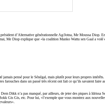
ésident d’Alternative générationnelle Ag/Jotna, Me Moussa Diop. En tou
ai, Me Diop explique que «la coalition Manko Wattu sen Gaal a volé en
lité jamais pensé pour le Sénégal, mais plutôt pour leurs propres intérêts
saires farouches dans un passé très récent ont fait ce qu’ils savaient fai
kar Dem Dikk n’a pas manqué, par ailleurs, de jeter des piques à Idri
 Gis Gis, etc. Pour lui, «l’exemple que vous montrez aux nouvelles g
evaleurs».