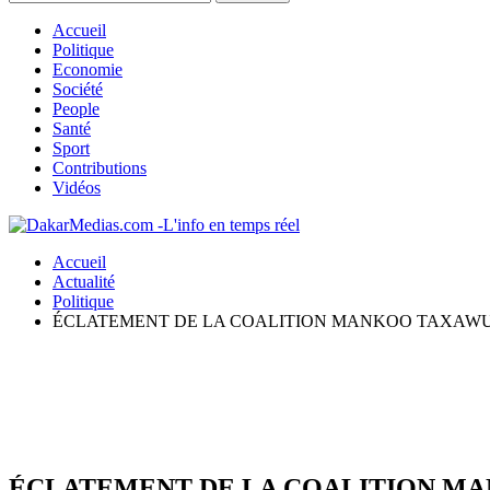
Accueil
Politique
Economie
Société
People
Santé
Sport
Contributions
Vidéos
Accueil
Actualité
Politique
ÉCLATEMENT DE LA COALITION MANKOO TAXAWU S
ÉCLATEMENT DE LA COALITION MAN