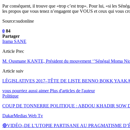
Par conséquent, il trouve que «trop c’est trop». Pour lui, «si les Sén
les propos que vous tenez n’engagent que VOUS et ceux qui vous cr
Source:sudonline
0
84
Partager
Irama SANE
Article Prec
M. Ousmane KANTE, Président du mouvement ‘’Sénégal Moma Nior’’: «
Article suiv
LÉGISLATIVES 2017–TÊTE DE LISTE BENNO BOKK YAA
vous pourriez aussi aimer
Plus d'articles de l'auteur
Politique
COUP DE TONNERRE POLITIQUE : ABDOU KHADIR SOW D
DakarMedias Web Tv
🔴VIDÉO–DE L’UTOPIE PARTISANE AU PRAGMATISME D’É