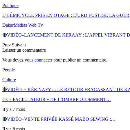
Politique
L’HÉMICYCLE PRIS EN OTAGE : L’URD FUSTIGE LA GU
DakarMedias Web Tv
🔴VIDÉO–LANCEMENT DE KIIRAAY : L’APPEL VIBRANT
Prev
Suivant
Laisser un commentaire
Vous devez
vous connecter
pour publier un commentaire.
People
Culture
🔴VIDÉO–« KËR NAFY» : LE RETOUR FRACASSANT DE K
LE « FACILITATEUR » DE L’OMBRE : COMMENT…
Il y a 7 mois
🔴VIDÉO–VENTE PRIVÉE KASSÉ MABO SEWING :…
Il y a 8 mois