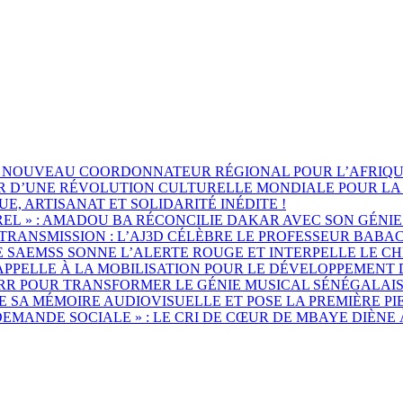
, NOUVEAU COORDONNATEUR RÉGIONAL POUR L’AFRIQU
R D’UNE RÉVOLUTION CULTURELLE MONDIALE POUR LA 
E, ARTISANAT ET SOLIDARITÉ INÉDITE !
L » : AMADOU BA RÉCONCILIE DAKAR AVEC SON GÉNIE 
A TRANSMISSION : L’AJ3D CÉLÈBRE LE PROFESSEUR BA
E SAEMSS SONNE L’ALERTE ROUGE ET INTERPELLE LE CH
T APPELLE À LA MOBILISATION POUR LE DÉVELOPPEMEN
SARR POUR TRANSFORMER LE GÉNIE MUSICAL SÉNÉGALAI
 DE SA MÉMOIRE AUDIOVISUELLE ET POSE LA PREMIÈRE 
DEMANDE SOCIALE » : LE CRI DE CŒUR DE MBAYE DIÈN