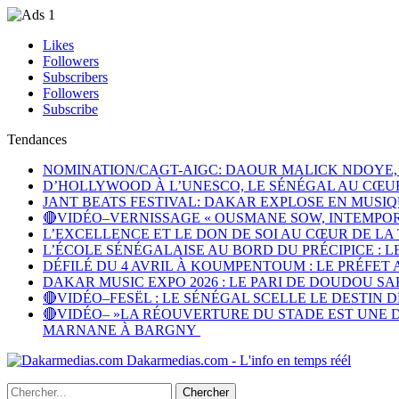
Likes
Followers
Subscribers
Followers
Subscribe
Tendances
NOMINATION/CAGT-AIGC: DAOUR MALICK NDOYE
D’HOLLYWOOD À L’UNESCO, LE SÉNÉGAL AU CŒU
JANT BEATS FESTIVAL: DAKAR EXPLOSE EN MUSIQU
🔴VIDÉO–VERNISSAGE « OUSMANE SOW, INTEMPORE
L’EXCELLENCE ET LE DON DE SOI AU CŒUR DE L
L’ÉCOLE SÉNÉGALAISE AU BORD DU PRÉCIPICE : L
DÉFILÉ DU 4 AVRIL À KOUMPENTOUM : LE PRÉFE
DAKAR MUSIC EXPO 2026 : LE PARI DE DOUDOU 
🔴VIDÉO–FESËL : LE SÉNÉGAL SCELLE LE DESTIN
🔴VIDÉO– »LA RÉOUVERTURE DU STADE EST UNE 
MARNANE À BARGNY
Dakarmedias.com - L'info en temps réél