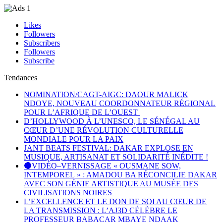
Likes
Followers
Subscribers
Followers
Subscribe
Tendances
NOMINATION/CAGT-AIGC: DAOUR MALICK
NDOYE, NOUVEAU COORDONNATEUR RÉGIONAL
POUR L’AFRIQUE DE L’OUEST
D’HOLLYWOOD À L’UNESCO, LE SÉNÉGAL AU
CŒUR D’UNE RÉVOLUTION CULTURELLE
MONDIALE POUR LA PAIX
JANT BEATS FESTIVAL: DAKAR EXPLOSE EN
MUSIQUE, ARTISANAT ET SOLIDARITÉ INÉDITE !
🔴VIDÉO–VERNISSAGE « OUSMANE SOW,
INTEMPOREL » : AMADOU BA RÉCONCILIE DAKAR
AVEC SON GÉNIE ARTISTIQUE AU MUSÉE DES
CIVILISATIONS NOIRES
L’EXCELLENCE ET LE DON DE SOI AU CŒUR DE
LA TRANSMISSION : L’AJ3D CÉLÈBRE LE
PROFESSEUR BABACAR MBAYE NDAAK