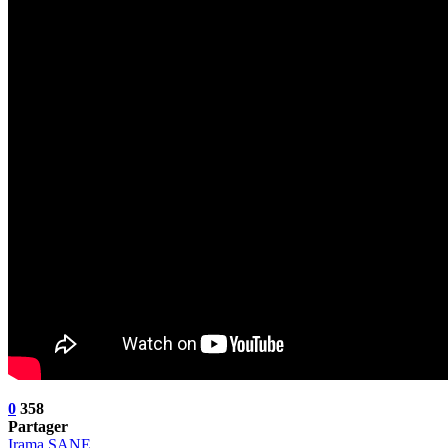
0
358
Partager
Irama SANE