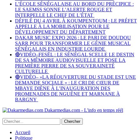
L’ÉCOLE SÉNÉGALAISE AU BORD DU PRÉCIPICE :
LE SAEMSS SONNE L’ALERTE ROUGE ET
INTERPELLE LE CHEF DE L’ÉTAT
DÉFILÉ DU 4 AVRIL À KOUMPENTOUM : LE PRÉFET
APPELLE À LA MOBILISATION POUR LE
DÉVELOPPEMENT DU DÉPARTEMENT
DAKAR MUSIC EXPO 2026 : LE PARI DE DOUDOU
SARR POUR TRANSFORMER LE GÉNIE MUSICAL
SÉNÉGALAIS EN INDUSTRIE LOURDE
🔴VIDÉO–FESËL : LE SÉNÉGAL SCELLE LE DESTIN
DE SA MÉMOIRE AUDIOVISUELLE ET POSE LA
PREMIÈRE PIERRE DE SA SOUVERAINETÉ
CULTURELLE
🔴VIDÉO– »LA RÉOUVERTURE DU STADE EST UNE
DEMANDE SOCIALE » : LE CRI DE CŒUR DE
MBAYE DIÈNE À L’INAUGURATION DES
PROMENADES DE NGUÉNE ET MARNANE À
BARGNY
Dakarmedias.com - L'info en temps réél
Accueil
Politique