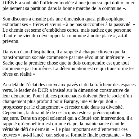
DIÈNE a souhaité l’offrir en modèle à une jeunesse qui doit « jouer
pleinement sa partition dans la bonne marche de la commune ».
Son discours a ensuite pris une dimension quasi philosophique,
exhortant ses « frères et sœurs » à ne pas succomber à la passivité. «
Le chemin est semé d’embûches certes, mais sachez que personne
d’autre ne viendra développer la commune à notre place », a-t-il
prévenu.
Dans un élan d’inspiration, il a rappelé à chaque citoyen que la
transformation sociale commence par une révolution intérieure : «
Sache que la première chose que tu dois comprendre est que tout
commence par toi-même. La détermination est ce qui transforme les
rêves en réalité ».
Au-delà de l’éclat des nouveaux pavés et de la fraîcheur des espaces
verts, le leader de DCR a insisté sur la dimension constructive de
leur démarche. Pour lui, ces promenades doivent être le socle d’un
changement plus profond pour Bargny, une ville qui doit «
progresser par le changement » et rester unie dans sa diversité.
Cependant, la durabilité de ces acquis reste sa préoccupation
majeure. Dans un appel solennel qui a clôturé son intervention, il a
rappelé qu’embellir n’est qu’une étape, la maintenance étant le
véritable défi de demain. « Le plus important est d’entretenir ces
œuvres », a-t-il lancé, car, selon sa formule finale percutante, « les