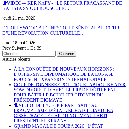
🔴VIDÉO–« KËR NAFY» : LE RETOUR FRACASSANT DE
KALISTA SY QUI BOUSCULE…
jeudi 21 mai 2026
D’HOLLYWOOD À L’UNESCO, LE SÉNÉGAL AU CŒUR
D’UNE RÉVOLUTION CULTURELLE…
lundi 18 mai 2026
Prev
Suivant
1 De 39
Articles récents
À LA CONQUÊTE DE NOUVEAUX HORIZONS :
L’OFFENSIVE DIPLOMATIQUE DE LA LONASE
POUR SON EXPANSION INTERNATIONALE
COUP DE TONNERRE POLITIQUE : ABDOU KHADIR
SOW DIVORCE D’AVEC LE PRP DE DÉTHIÉ FALL
POUR BÂTIR LE BOUCLIER CITOYEN DU
PRÉSIDENT DIOMAYE
🔴VIDÉO–DE L’UTOPIE PARTISANE AU
PRAGMATISME D’ÉTAT : EL HADJI DIAYDI BÂ
CISSÉ TRACE LE CAP DU NOUVEAU PARTI
PRÉSIDENTIEL KIIRAAY
GRAND MAGAL DE TOUBA 2026 : L’ÉTAT