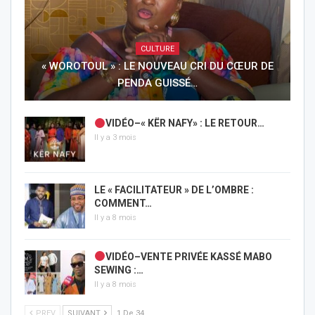
CULTURE
« WOROTOUL » : LE NOUVEAU CRI DU CŒUR DE
PENDA GUISSÉ…
VIDÉO–« KËR NAFY» : LE RETOUR…
Il y a 3 mois
LE « FACILITATEUR » DE L’OMBRE :
COMMENT…
Il y a 8 mois
VIDÉO–VENTE PRIVÉE KASSÉ MABO
SEWING :…
Il y a 8 mois
PREV
SUIVANT
1 De 34