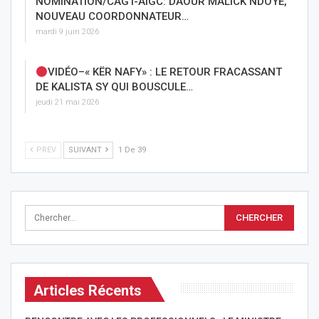
NOMINATION/CAGT-AIGC: DAOUR MALICK NDOYE,
NOUVEAU COORDONNATEUR…
mardi 9 juin 2026
VIDÉO–« KËR NAFY» : LE RETOUR FRACASSANT
DE KALISTA SY QUI BOUSCULE…
jeudi 21 mai 2026
PREV
SUIVANT
1 De 39
Articles Récents