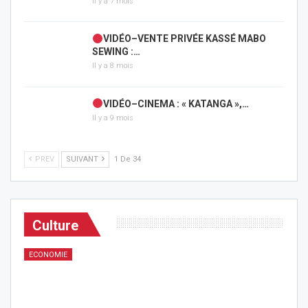
Il y a 7 mois
VIDÉO–VENTE PRIVÉE KASSÉ MABO
SEWING :…
Il y a 8 mois
VIDÉO–CINEMA : « KATANGA »,…
Il y a 9 mois
PREV
SUIVANT
1 De 34
Culture
ECONOMIE