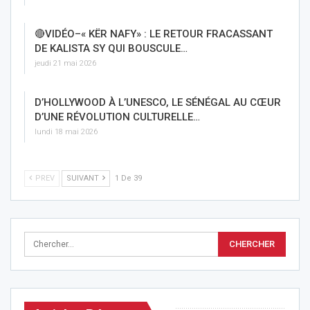
🔴VIDÉO–« KËR NAFY» : LE RETOUR FRACASSANT
DE KALISTA SY QUI BOUSCULE…
jeudi 21 mai 2026
D’HOLLYWOOD À L’UNESCO, LE SÉNÉGAL AU CŒUR
D’UNE RÉVOLUTION CULTURELLE…
lundi 18 mai 2026
PREV
SUIVANT
1 De 39