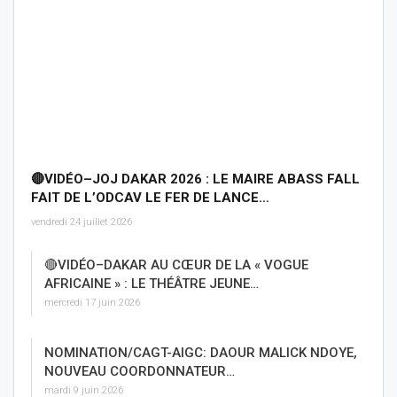
🔴VIDÉO–JOJ DAKAR 2026 : LE MAIRE ABASS FALL
FAIT DE L’ODCAV LE FER DE LANCE…
vendredi 24 juillet 2026
🔴VIDÉO–DAKAR AU CŒUR DE LA « VOGUE
AFRICAINE » : LE THÉÂTRE JEUNE…
mercredi 17 juin 2026
NOMINATION/CAGT-AIGC: DAOUR MALICK NDOYE,
NOUVEAU COORDONNATEUR…
mardi 9 juin 2026