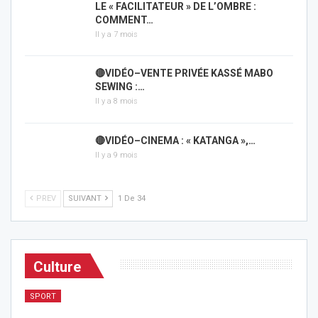
LE « FACILITATEUR » DE L’OMBRE :
COMMENT…
Il y a 7 mois
🔴VIDÉO–VENTE PRIVÉE KASSÉ MABO
SEWING :…
Il y a 8 mois
🔴VIDÉO–CINEMA : « KATANGA »,…
Il y a 9 mois
PREV
SUIVANT
1 De 34
Culture
SPORT