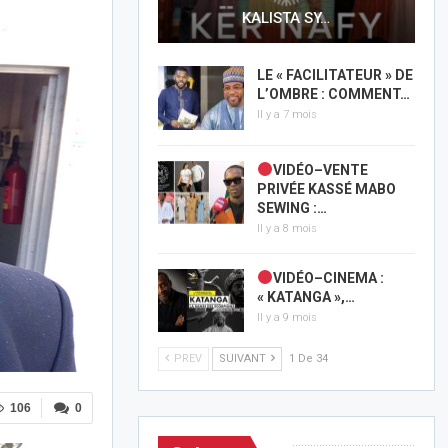
KALISTA SY…
LE « FACILITATEUR » DE
L’OMBRE : COMMENT…
Il y a 7 mois
VIDÉO–VENTE
PRIVÉE KASSÉ MABO
SEWING :…
Il y a 8 mois
VIDÉO–CINEMA :
« KATANGA »,…
Il y a 9 mois
PREV
SUIVANT
1 De 34
106
0