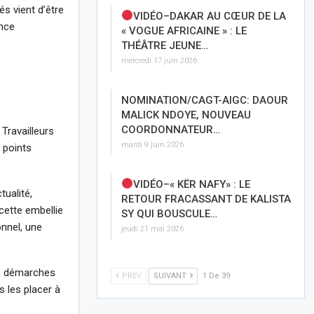
s vient d’être
VIDÉO–DAKAR AU CŒUR DE LA
ance
« VOGUE AFRICAINE » : LE
THÉÂTRE JEUNE…
mercredi 17 juin 2026
NOMINATION/CAGT-AIGC: DAOUR
MALICK NDOYE, NOUVEAU
COORDONNATEUR…
Travailleurs
mardi 9 juin 2026
s points
VIDÉO–« KËR NAFY» : LE
ualité,
RETOUR FRACASSANT DE KALISTA
cette embellie
SY QUI BOUSCULE…
nnel, une
jeudi 21 mai 2026
es démarches
PREV
SUIVANT
1 De 39
s les placer à