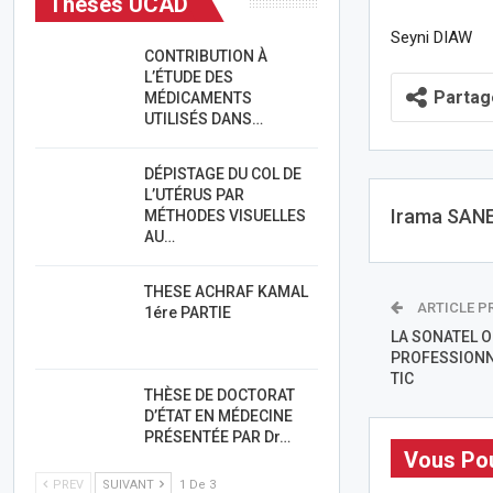
Thèses UCAD
Seyni DIAW
CONTRIBUTION À
L’ÉTUDE DES
Partag
MÉDICAMENTS
UTILISÉS DANS…
DÉPISTAGE DU COL DE
L’UTÉRUS PAR
Irama SAN
MÉTHODES VISUELLES
AU…
THESE ACHRAF KAMAL
ARTICLE P
1ére PARTIE
LA SONATEL 
PROFESSIONN
TIC
THÈSE DE DOCTORAT
D’ÉTAT EN MÉDECINE
PRÉSENTÉE PAR Dr…
Vous Pou
PREV
SUIVANT
1 De 3