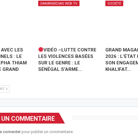
DAKARMEDIAS WEB TV
SOCIÉTÉ
 AVEC LES
VIDÉO –LUTTE CONTRE
GRAND MAGAL
NELS : LE
LES VIOLENCES BASÉES
2026 : L’ÉTAT
LPHA THIAM
SUR LE GENRE : LE
SON ENGAGEM
E GRAND
SÉNÉGAL S’ARME…
KHALIFAT…
ANT
R UN COMMENTAIRE
s connecter
pour publier un commentaire.