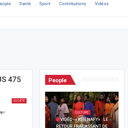
eople
Santé
Sport
Contributions
Vidéos
US 475
People
SOCIÉTÉ
CULTURE
VIDÉO–« KËR NAFY» : LE
RETOUR FRACASSANT DE