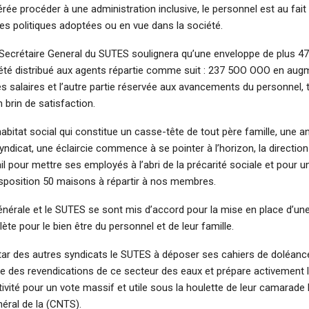
rée procéder à une administration inclusive, le personnel est au fait
es politiques adoptées ou en vue dans la société.
e Secrétaire General du SUTES soulignera qu’une enveloppe de plus 4
été distribué aux agents répartie comme suit : 237 5OO OOO en aug
s salaires et l’autre partie réservée aux avancements du personnel,
brin de satisfaction.
abitat social qui constitue un casse-tête de tout père famille, une a
ndicat, une éclaircie commence à se pointer à l’horizon, la direction
il pour mettre ses employés à l’abri de la précarité sociale et pour un
isposition 50 maisons à répartir à nos membres.
générale et le SUTES se sont mis d’accord pour la mise en place d’u
te pour le bien être du personnel et de leur famille.
nstar des autres syndicats le SUTES à déposer ses cahiers de doléan
ge des revendications de ce secteur des eaux et prépare activement l
ivité pour un vote massif et utile sous la houlette de leur camarad
éral de la (CNTS).