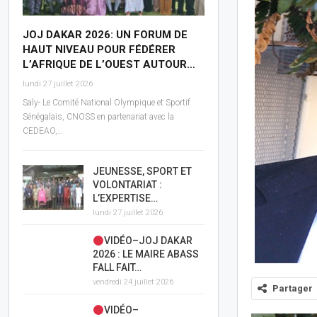
JOJ DAKAR 2026: UN FORUM DE
HAUT NIVEAU POUR FÉDÉRER
L’AFRIQUE DE L’OUEST AUTOUR…
lundi 27 juillet 2026
Saly- Le Comité National Olympique et Sportif
Sénégalais, CNOSS en partenariat avec la
CEDEAO,…
JEUNESSE, SPORT ET
VOLONTARIAT :
L’EXPERTISE…
lundi 27 juillet 2026
VIDÉO–JOJ DAKAR
2026 : LE MAIRE ABASS
FALL FAIT…
vendredi 24 juillet 2026
Partager
VIDÉO–