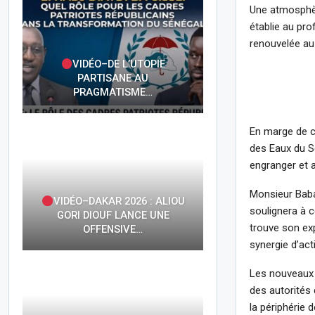
Une atmosphèr
établie au pro
renouvelée au
VIDÉO–DE L’UTOPIE
PARTISANE AU
PRAGMATISME…
En marge de c
des Eaux du Sé
engranger et 
Monsieur Baba
VIDÉO–DAKAR 2026 : ALIOU
soulignera à c
GORI DIOUF LANCE UNE
trouve son ex
OFFENSIVE…
synergie d’act
Les nouveaux 
des autorités 
la périphérie 