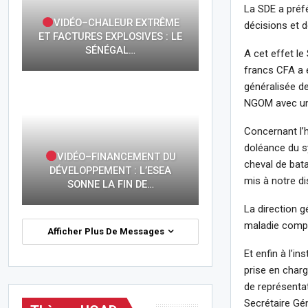
La SDE a préfé
VIDÉO–CHALEUR EXTRÊME
décisions et d
ET FACTURES EXPLOSIVES : LE
SÉNÉGAL…
A cet effet l
francs CFA a 
généralisée de
NGOM avec un 
Concernant l’h
doléance du sy
VIDÉO–FINANCEMENT DU
cheval de bata
DÉVELOPPEMENT : L’ESEA
mis à notre d
SONNE LA FIN DE…
La direction 
maladie complè
Afficher Plus De Messages
Et enfin à l’i
prise en char
de représentat
Secrétaire Gén