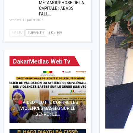
MÉTAMORPHOSE DE LA
CAPITALE : ABASS
FALL…
vendredi 17 juillet 2026
PREV
SUIVANT
1 De 169
DakarMedias Web Tv
VIDÉO –LUTTE CONTRE LES
VIOLENCES BASÉES SUR LE
GENRE : LE…