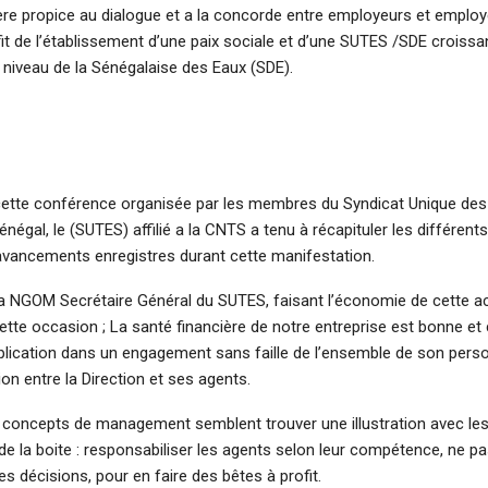
e propice au dialogue et a la concorde entre employeurs et employé
fit de l’établissement d’une paix sociale et d’une SUTES /SDE croiss
 niveau de la Sénégalaise des Eaux (SDE).
ette conférence organisée par les membres du Syndicat Unique des 
négal, le (SUTES) affilié a la CNTS a tenu à récapituler les différent
avancements enregistres durant cette manifestation.
 NGOM Secrétaire Général du SUTES, faisant l’économie de cette act
ette occasion ; La santé financière de notre entreprise est bonne et 
plication dans un engagement sans faille de l’ensemble de son perso
ion entre la Direction et ses agents.
concepts de management semblent trouver une illustration avec l
de la boite : responsabiliser les agents selon leur compétence, ne pa
des décisions, pour en faire des bêtes à profit.