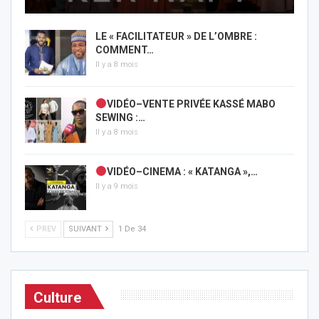
LE « FACILITATEUR » DE L’OMBRE :
COMMENT…
Il y a 8 mois
VIDÉO–VENTE PRIVÉE KASSÉ MABO
SEWING :…
Il y a 8 mois
VIDÉO–CINEMA : « KATANGA »,…
Il y a 9 mois
PREV
SUIVANT
1 De 34
Culture