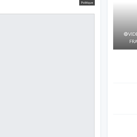
Politique
🔴VID
FRA