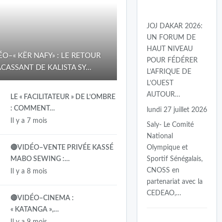
JOJ DAKAR 2026:
UN FORUM DE
HAUT NIVEAU
ÉO–« KËR NAFY» : LE RETOUR
POUR FÉDÉRER
CASSANT DE KALISTA SY…
L’AFRIQUE DE
L’OUEST
AUTOUR…
LE « FACILITATEUR » DE L’OMBRE
: COMMENT…
lundi 27 juillet 2026
Il y a 7 mois
Saly- Le Comité
National
🔴VIDÉO–VENTE PRIVÉE KASSÉ
Olympique et
MABO SEWING :…
Sportif Sénégalais,
CNOSS en
Il y a 8 mois
partenariat avec la
CEDEAO,…
🔴VIDÉO–CINEMA :
« KATANGA »,…
Il y a 9 mois