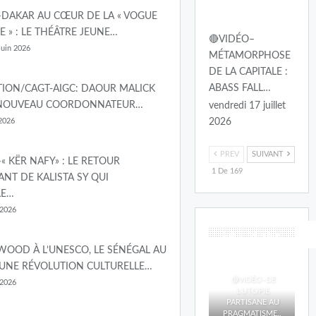
–DAKAR AU CŒUR DE LA « VOGUE
E » : LE THÉÂTRE JEUNE…
🔴VIDÉO–
juin 2026
MÉTAMORPHOSE
DE LA CAPITALE :
ABASS FALL…
ION/CAGT-AIGC: DAOUR MALICK
 NOUVEAU COORDONNATEUR…
vendredi 17 juillet
 2026
2026
PREV
SUIVANT
« KËR NAFY» : LE RETOUR
1 De 169
NT DE KALISTA SY QUI
LE…
 2026
DakarMedias
WOOD À L’UNESCO, LE SÉNÉGAL AU
Web Tv
UNE RÉVOLUTION CULTURELLE…
🔴VIDÉO–DE
 2026
L’UTOPIE
PARTISANE AU
PRAGMATISME…