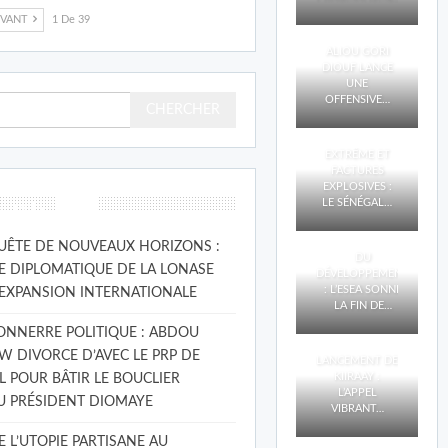
IVANT
1 De 39
🔴VIDÉO–
DAKAR 2026 :
ALIOU GORI
DIOUF LANCE
UNE
OFFENSIVE…
🔴VIDÉO–
CHALEUR
EXTRÊME ET
FACTURES
EXPLOSIVES :
LE SÉNÉGAL…
récents
🔴VIDÉO–
FINANCEMENT
UÊTE DE NOUVEAUX HORIZONS :
DU
VE DIPLOMATIQUE DE LA LONASE
DÉVELOPPEMENT
: L’ESEA SONNE
EXPANSION INTERNATIONALE
LA FIN DE…
ONNERRE POLITIQUE : ABDOU
🔴VIDÉO–
W DIVORCE D’AVEC LE PRP DE
LANCEMENT DE
KIIRAAY :
L POUR BÂTIR LE BOUCLIER
L’APPEL
U PRÉSIDENT DIOMAYE
VIBRANT…
 L’UTOPIE PARTISANE AU