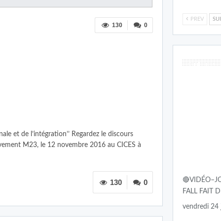
PREV
SU
130
0
Culture
ale et de l’intégration’’ Regardez le discours
vement M23, le 12 novembre 2016 au CICES à
🔴VIDÉO–JO
130
0
FALL FAIT 
vendredi 24 