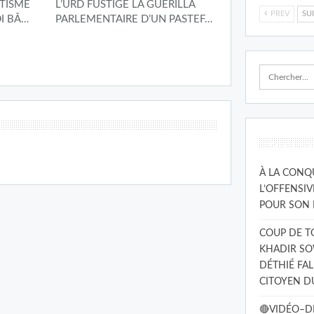
TISME
L’URD FUSTIGE LA GUÉRILLA
PREV
SU
DI BÂ…
PARLEMENTAIRE D’UN PASTEF…
Articles 
À LA CONQ
L’OFFENSI
POUR SON 
COUP DE T
KHADIR SO
DÉTHIÉ FAL
CITOYEN D
🔴VIDÉO–DE