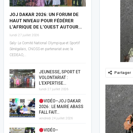
JOJ DAKAR 2026: UN FORUM DE
HAUT NIVEAU POUR FÉDÉRER
L’AFRIQUE DE L’OUEST AUTOUR…
lundi 27 juillet 2026
Saly- Le Comité National Olympique et Sportif
Sénégalais, CNOSS en partenariat avec la
CEDEAO,…
JEUNESSE, SPORT ET
Partager
VOLONTARIAT :
L’EXPERTISE…
lundi 27 juillet 2026
VIDÉO–JOJ DAKAR
2026 : LE MAIRE ABASS
FALL FAIT…
vendredi 24 juillet 2026
VIDÉO–