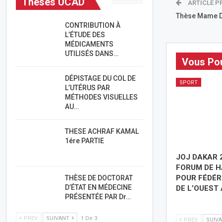
Thèses UCAD
ARTICLE P
Thèse Mame Di
CONTRIBUTION À
L’ÉTUDE DES
MÉDICAMENTS
UTILISÉS DANS…
Vous Pou
DÉPISTAGE DU COL DE
SPORT
L’UTÉRUS PAR
MÉTHODES VISUELLES
AU…
THESE ACHRAF KAMAL
1ére PARTIE
JOJ DAKAR 
FORUM DE H
POUR FÉDÉR
THÈSE DE DOCTORAT
D’ÉTAT EN MÉDECINE
DE L’OUEST
PRÉSENTÉE PAR Dr…
PREV
SUIVANT
1 De 3
PREV
SUIV