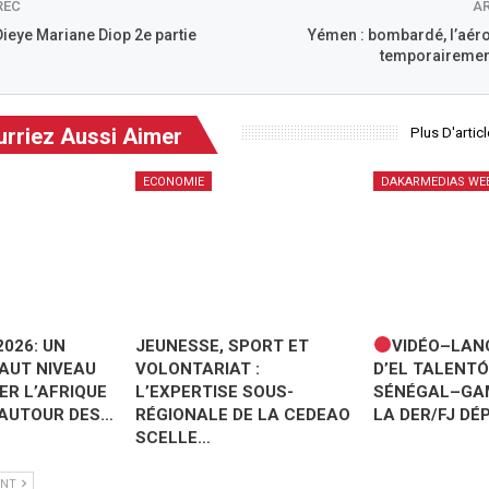
REC
AR
eye Mariane Diop 2e partie
Yémen : bombardé, l’aér
temporairement
rriez Aussi Aimer
Plus D'artic
ECONOMIE
DAKARMEDIAS WE
2026: UN
JEUNESSE, SPORT ET
VIDÉO–LAN
AUT NIVEAU
VOLONTARIAT :
D’EL TALENT
ER L’AFRIQUE
L’EXPERTISE SOUS-
SÉNÉGAL–GAMB
 AUTOUR DES…
RÉGIONALE DE LA CEDEAO
LA DER/FJ DÉ
SCELLE…
ANT