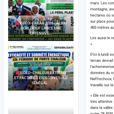
mars. Les cond
montagne, ave
hectares où so
sur place pour
VIDÉO–DAKAR 2026 : ALIOU
400 mètres au-
GORI DIOUF LANCE UNE
OFFENSIVE…
Lire aussi le 
»
D’ici à lundi
terrain devrai
l’acheminement
données du vol 
VIDÉO–CHALEUR EXTRÊME
ET FACTURES EXPLOSIVES : LE
Naffrechoux, 
SÉNÉGAL…
travaille sur l
« Elle est ess
très attentiv
dans la vallée 
isoler 78 ADN 