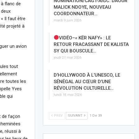
NOMINATION/CAGT-AIGC: DAOUR
 à flanc de
MALICK NDOYE, NOUVEAU
 deux
COORDONNATEUR…
« Il faut être
mardi 9 juin 2026
été projeté à
VIDÉO–« KËR NAFY» : LE
RETOUR FRACASSANT DE KALISTA
nguer un avion
SY QUI BOUSCULE…
jeudi 21 mai 2026
ules tout
uellement
D’HOLLYWOOD À L’UNESCO, LE
tre toutes les
SÉNÉGAL AU CŒUR D’UNE
RÉVOLUTION CULTURELLE…
appelle Yves
lundi 18 mai 2026
le qui
et de façon
PREV
SUIVANT
1 De 39
acheminées
re, réussi à
r les lieux de