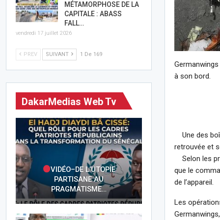
MÉTAMORPHOSE DE LA
CAPITALE : ABASS
FALL…
vendredi 17 juillet 2026
PREV
SUIVANT
1 De 169
Germanwings s
à son bord.
DakarMedias Web Tv
Une des boîtes
retrouvée et 
Selon les pre
VIDÉO–DE L’UTOPIE
que le comman
PARTISANE AU
de l’appareil.
PRAGMATISME…
Les opérations
Germanwings, q