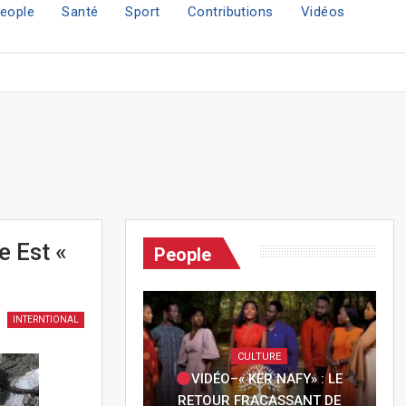
eople
Santé
Sport
Contributions
Vidéos
e Est «
People
INTERNTIONAL
CULTURE
VIDÉO–« KËR NAFY» : LE
RETOUR FRACASSANT DE