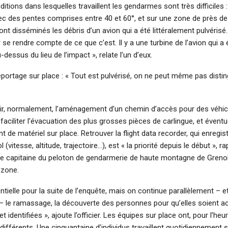
itions dans lesquelles travaillent les gendarmes sont très difficiles :
c des pentes comprises entre 40 et 60°, et sur une zone de près de
nt disséminés les débris d’un avion qui a été littéralement pulvérisé. 
 se rendre compte de ce que c’est. Il y a une turbine de l’avion qui a 
dessus du lieu de l’impact », relate l’un d’eux.
reportage sur place : « Tout est pulvérisé, on ne peut même pas disti
 soir, normalement, l’aménagement d’un chemin d’accès pour des véhic
t faciliter l’évacuation des plus grosses pièces de carlingue, et évent
 de matériel sur place. Retrouver la flight data recorder, qui enregis
(vitesse, altitude, trajectoire…), est « la priorité depuis le début », r
le capitaine du peloton de gendarmerie de haute montagne de Grenob
a zone.
entielle pour la suite de l’enquête, mais on continue parallèlement – 
e – le ramassage, la découverte des personnes pour qu’elles soient 
et identifiées », ajoute l’officier. Les équipes sur place ont, pour l’heu
différents. Une cinquantaine d’individus travaillent quotidiennement su