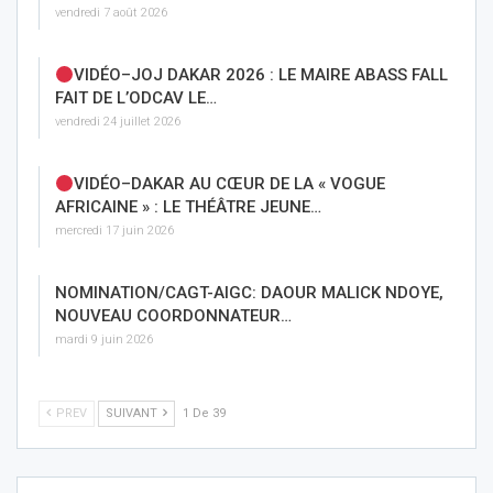
vendredi 7 août 2026
VIDÉO–JOJ DAKAR 2026 : LE MAIRE ABASS FALL
FAIT DE L’ODCAV LE…
vendredi 24 juillet 2026
VIDÉO–DAKAR AU CŒUR DE LA « VOGUE
AFRICAINE » : LE THÉÂTRE JEUNE…
mercredi 17 juin 2026
NOMINATION/CAGT-AIGC: DAOUR MALICK NDOYE,
NOUVEAU COORDONNATEUR…
mardi 9 juin 2026
PREV
SUIVANT
1 De 39