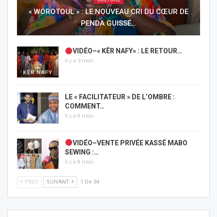
« WOROTOUL » : LE NOUVEAU CRI DU CŒUR DE
PENDA GUISSÉ…
VIDÉO–« KËR NAFY» : LE RETOUR…
Il y a 3 mois
LE « FACILITATEUR » DE L’OMBRE :
COMMENT…
Il y a 8 mois
VIDÉO–VENTE PRIVÉE KASSÉ MABO
SEWING :…
Il y a 8 mois
PREV
SUIVANT
1 De 34