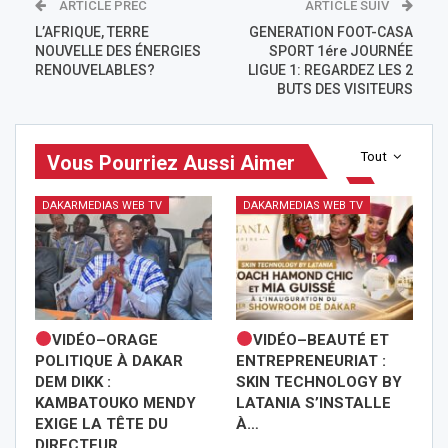
ARTICLE PREC
ARTICLE SUIV
L’AFRIQUE, TERRE
GENERATION FOOT-CASA
NOUVELLE DES ÉNERGIES
SPORT 1ére JOURNÉE
RENOUVELABLES?
LIGUE 1: REGARDEZ LES 2
BUTS DES VISITEURS
Tout
Vous Pourriez Aussi Aimer
DAKARMEDIAS WEB TV
DAKARMEDIAS WEB TV
VIDÉO–ORAGE
VIDÉO–BEAUTÉ ET
POLITIQUE À DAKAR
ENTREPRENEURIAT :
DEM DIKK :
SKIN TECHNOLOGY BY
KAMBATOUKO MENDY
LATANIA S’INSTALLE
EXIGE LA TÊTE DU
À…
DIRECTEUR…