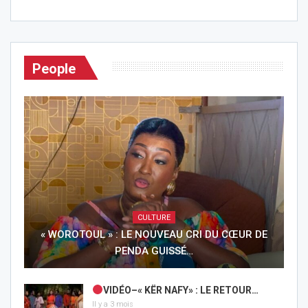
People
CULTURE
« WOROTOUL » : LE NOUVEAU CRI DU CŒUR DE
PENDA GUISSÉ…
VIDÉO–« KËR NAFY» : LE RETOUR…
Il y a 3 mois