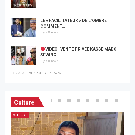
LE « FACILITATEUR » DE L’OMBRE :
COMMENT…
Il y a 8 mois
VIDÉO–VENTE PRIVÉE KASSÉ MABO
SEWING :…
Il y a 8 mois
PREV
SUIVANT
1 De 34
Culture
CULTURE