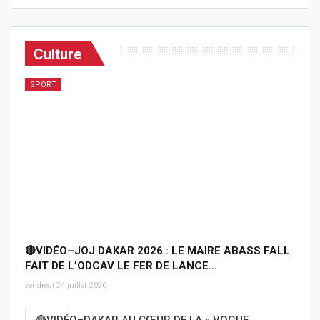
Culture
SPORT
🔴VIDÉO–JOJ DAKAR 2026 : LE MAIRE ABASS FALL
FAIT DE L’ODCAV LE FER DE LANCE…
vendredi 24 juillet 2026
🔴VIDÉO–DAKAR AU CŒUR DE LA « VOGUE