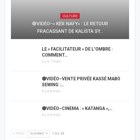
CULTURE
🔴VIDÉO–« KËR NAFY» : LE RETOUR
FRACASSANT DE KALISTA SY…
LE « FACILITATEUR » DE L’OMBRE :
COMMENT…
Il y a 7 mois
🔴VIDÉO–VENTE PRIVÉE KASSÉ MABO
SEWING :…
Il y a 8 mois
🔴VIDÉO–CINEMA : « KATANGA »,…
Il y a 9 mois
PREV
SUIVANT
1 De 34