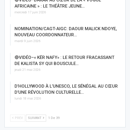
AFRICAINE » : LE THÉÂTRE JEUNE…
mercredi 17 juin 2026
NOMINATION/CAGT-AIGC: DAOUR MALICK NDOYE,
NOUVEAU COORDONNATEUR…
mardi 9 juin 2026
🔴VIDÉO–« KËR NAFY» : LE RETOUR FRACASSANT
DE KALISTA SY QUI BOUSCULE…
jeudi 21 mai 2026
D’HOLLYWOOD À L’UNESCO, LE SÉNÉGAL AU CŒUR
D’UNE RÉVOLUTION CULTURELLE…
lundi 18 mai 2026
PREV
SUIVANT
1 De 39