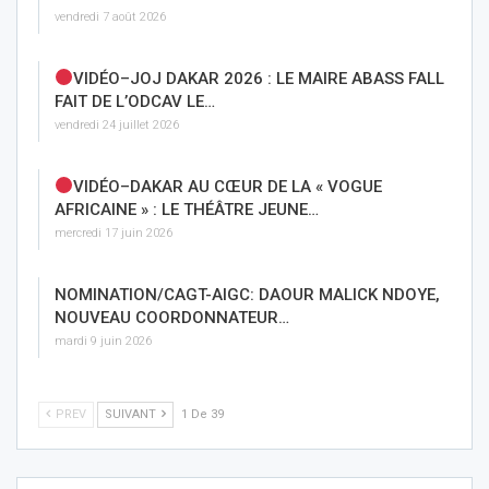
vendredi 7 août 2026
VIDÉO–JOJ DAKAR 2026 : LE MAIRE ABASS FALL
FAIT DE L’ODCAV LE…
vendredi 24 juillet 2026
VIDÉO–DAKAR AU CŒUR DE LA « VOGUE
AFRICAINE » : LE THÉÂTRE JEUNE…
mercredi 17 juin 2026
NOMINATION/CAGT-AIGC: DAOUR MALICK NDOYE,
NOUVEAU COORDONNATEUR…
mardi 9 juin 2026
PREV
SUIVANT
1 De 39