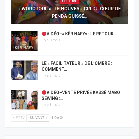
CULTURE
« WOROTOUL » : LE NOUVEAU CRI DU CŒUR DE
PENDA GUISSÉ…
VIDÉO–« KËR NAFY» : LE RETOUR…
Il y a 3 mois
LE « FACILITATEUR » DE L’OMBRE :
COMMENT…
Il y a 8 mois
VIDÉO–VENTE PRIVÉE KASSÉ MABO
SEWING :…
Il y a 8 mois
PREV
SUIVANT
1 De 34