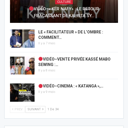
CULTURE
VIDÉO–« KËR NAFY» : LE RETOUR
FRACASSANT DE KALISTA SY…
LE « FACILITATEUR » DE L’OMBRE :
COMMENT…
Il y a 7 mois
VIDÉO–VENTE PRIVÉE KASSÉ MABO
SEWING :…
Il y a 8 mois
VIDÉO–CINEMA : « KATANGA »,…
Il y a 9 mois
PREV
SUIVANT
1 De 34