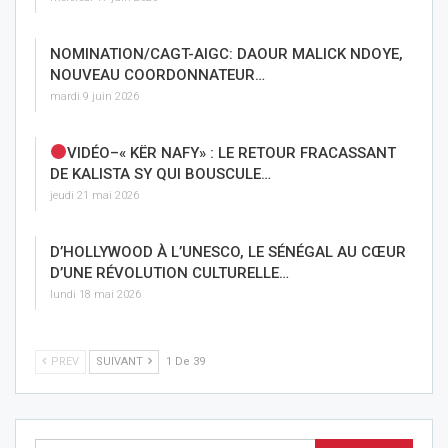
NOMINATION/CAGT-AIGC: DAOUR MALICK NDOYE,
NOUVEAU COORDONNATEUR…
mardi 9 juin 2026
VIDÉO–« KËR NAFY» : LE RETOUR FRACASSANT
DE KALISTA SY QUI BOUSCULE…
jeudi 21 mai 2026
D’HOLLYWOOD À L’UNESCO, LE SÉNÉGAL AU CŒUR
D’UNE RÉVOLUTION CULTURELLE…
lundi 18 mai 2026
PREV
SUIVANT
1 De 39