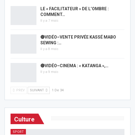
LE « FACILITATEUR » DE L’OMBRE :
COMMENT…
Il y a 7 mois
🔴VIDÉO–VENTE PRIVÉE KASSÉ MABO
SEWING :…
Il y a 8 mois
🔴VIDÉO–CINEMA : « KATANGA »,…
Il y a 9 mois
PREV
SUIVANT
1 De 34
Culture
SPORT