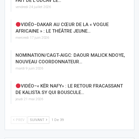
FAIT DE L’ODCAV LE…
vendredi 24 juillet 2026
VIDÉO–DAKAR AU CŒUR DE LA « VOGUE
AFRICAINE » : LE THÉÂTRE JEUNE…
mercredi 17 juin 2026
NOMINATION/CAGT-AIGC: DAOUR MALICK NDOYE,
NOUVEAU COORDONNATEUR…
mardi 9 juin 2026
VIDÉO–« KËR NAFY» : LE RETOUR FRACASSANT
DE KALISTA SY QUI BOUSCULE…
jeudi 21 mai 2026
PREV
SUIVANT
1 De 39