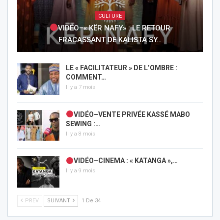
CULTURE
VIDÉO–« KËR NAFY» : LE RETOUR
FRACASSANT DE KALISTA SY…
LE « FACILITATEUR » DE L’OMBRE :
COMMENT…
Il y a 7 mois
VIDÉO–VENTE PRIVÉE KASSÉ MABO
SEWING :…
Il y a 8 mois
VIDÉO–CINEMA : « KATANGA »,…
Il y a 9 mois
PREV
SUIVANT
1 De 34