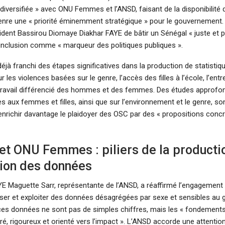
diversifiée » avec ONU Femmes et l’ANSD, faisant de la disponibilité 
enre une « priorité éminemment stratégique » pour le gouvernement. I
ident Bassirou Diomaye Diakhar FAYE de bâtir un Sénégal « juste et p
’inclusion comme « marqueur des politiques publiques ».
éjà franchi des étapes significatives dans la production de statistiq
les violences basées sur le genre, l’accès des filles à l’école, l’entr
e travail différencié des hommes et des femmes. Des études approfon
es aux femmes et filles, ainsi que sur l’environnement et le genre, so
enrichir davantage le plaidoyer des OSC par des « propositions conc
et ONU Femmes : piliers de la producti
ation des données
Maguette Sarr, représentante de l’ANSD, a réaffirmé l’engagement 
user et exploiter des données désagrégées par sexe et sensibles au g
ces données ne sont pas de simples chiffres, mais les « fondements
iré, rigoureux et orienté vers l’impact ». L’ANSD accorde une attention