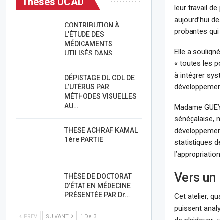
Thèses UCAD
leur travail d
aujourd’hui de
CONTRIBUTION À
probantes qui 
L’ÉTUDE DES
MÉDICAMENTS
Elle a soulign
UTILISÉS DANS…
« toutes les p
à intégrer sy
DÉPISTAGE DU COL DE
développement
L’UTÉRUS PAR
MÉTHODES VISUELLES
AU…
Madame GUEYE 
sénégalaise, 
THESE ACHRAF KAMAL
développement 
1ére PARTIE
statistiques d
l’appropriatio
Vers un
THÈSE DE DOCTORAT
D’ÉTAT EN MÉDECINE
PRÉSENTÉE PAR Dr…
Cet atelier, qu
puissent analys
PREV
SUIVANT
1 De 3
de plaidoyer. 