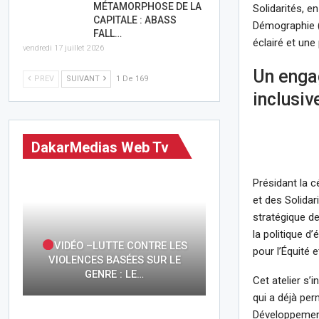
MÉTAMORPHOSE DE LA
Solidarités, e
CAPITALE : ABASS
Démographie (
FALL…
éclairé et un
vendredi 17 juillet 2026
Un enga
PREV
SUIVANT
1 De 169
inclusiv
DakarMedias Web Tv
Présidant la 
et des Solida
stratégique de
la politique d
VIDÉO –LUTTE CONTRE LES
pour l’Équité 
VIOLENCES BASÉES SUR LE
GENRE : LE…
Cet atelier s’
qui a déjà pe
Développement 