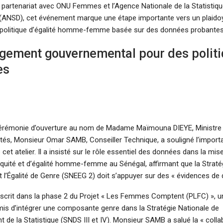
n partenariat avec ONU Femmes et l’Agence Nationale de la Statistiqu
ANSD), cet événement marque une étape importante vers un plaidoy
e politique d’égalité homme-femme basée sur des données probantes
gement gouvernemental pour des polit
es
cérémonie d’ouverture au nom de Madame Maïmouna DIEYE, Ministre d
rités, Monsieur Omar SAMB, Conseiller Technique, a souligné l’impor
 cet atelier. Il a insisté sur le rôle essentiel des données dans la mi
’équité et d’égalité homme-femme au Sénégal, affirmant que la Straté
et l’Égalité de Genre (SNEEG 2) doit s’appuyer sur des « évidences de q
inscrit dans la phase 2 du Projet « Les Femmes Comptent (PLFC) », une
rmis d’intégrer une composante genre dans la Stratégie Nationale de
de la Statistique (SNDS III et IV). Monsieur SAMB a salué la « colla