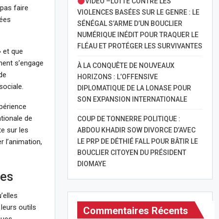
VIDÉO –LUTTE CONTRE LES
 pas faire
VIOLENCES BASÉES SUR LE GENRE : LE
nées
SÉNÉGAL S’ARME D’UN BOUCLIER
NUMÉRIQUE INÉDIT POUR TRAQUER LE
FLÉAU ET PROTÉGER LES SURVIVANTES
» et que
ement s’engage
À LA CONQUÊTE DE NOUVEAUX
de
HORIZONS : L’OFFENSIVE
sociale.
DIPLOMATIQUE DE LA LONASE POUR
SON EXPANSION INTERNATIONALE
périence
tionale de
COUP DE TONNERRE POLITIQUE :
e sur les
ABDOU KHADIR SOW DIVORCE D’AVEC
r l’animation,
LE PRP DE DÉTHIÉ FALL POUR BÂTIR LE
BOUCLIER CITOYEN DU PRÉSIDENT
DIOMAYE
tes
’elles
 leurs outils
Commentaires Récents
ques