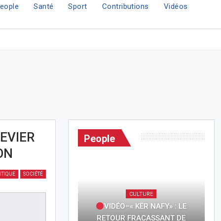
eople
Santé
Sport
Contributions
Vidéos
LEVIER
People
ON
ITIQUE
SOCIÉTÉ
CULTURE
VIDÉO–« KËR NAFY» : LE
RETOUR FRACASSANT DE