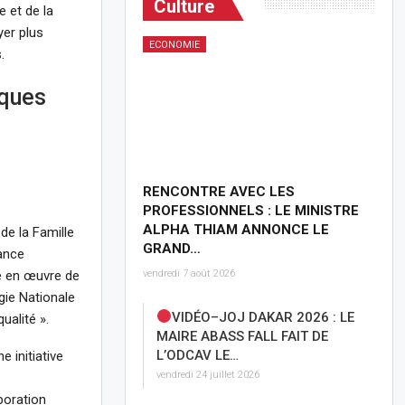
Culture
e et de la
er plus
ECONOMIE
.
iques
RENCONTRE AVEC LES
PROFESSIONNELS : LE MINISTRE
ALPHA THIAM ANNONCE LE
e la Famille
GRAND…
tance
vendredi 7 août 2026
se en œuvre de
gie Nationale
VIDÉO–JOJ DAKAR 2026 : LE
ualité ».
MAIRE ABASS FALL FAIT DE
L’ODCAV LE…
 initiative
vendredi 24 juillet 2026
boration