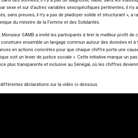
r sexe et sur d’autres variables sexospécifiques pertinentes, il n’y a
tés, sans preuves, il n’y a pas de plaidoyer solide et structurant », a r
hnique du ministre de la Femme et des Solidarités.
 Monsieur SAMB a invité les participants à tirer le meilleur profit de 
« construire ensemble un langage commun autour des données et à 
nces en actions concrètes pour que chaque chiffre porte une caus
ique soit un levier de justice sociale ». Cette initiative marque un pas
e plus transparente et inclusive au Sénégal, où les chiffres devien
différentes déclarations sur la vidéo ci-dessous.