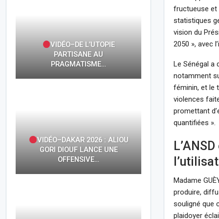
fructueuse et 
statistiques g
vision du Prés
2050 », avec l
VIDÉO–DE L’UTOPIE
PARTISANE AU
Le Sénégal a d
PRAGMATISME…
notamment sur 
féminin, et l
violences fait
promettant d’
quantifiées ».
VIDÉO–DAKAR 2026 : ALIOU
L’ANSD 
GORI DIOUF LANCE UNE
l’utilis
OFFENSIVE…
Madame GUÈYE 
produire, diff
souligné que 
plaidoyer écla