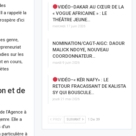
des
VIDÉO–DAKAR AU CŒUR DE LA
l a rappelé la
« VOGUE AFRICAINE » : LE
THÉÂTRE JEUNE…
rospère d’ici
mercredi 17 juin 2026
ues genre,
NOMINATION/CAGT-AIGC: DAOUR
epreneuriat
MALICK NDOYE, NOUVEAU
dies sur les
COORDONNATEUR…
nt en cours,
mardi 9 juin 2026
rètes
VIDÉO–« KËR NAFY» : LE
RETOUR FRACASSANT DE KALISTA
on et de
SY QUI BOUSCULE…
jeudi 21 mai 2026
de l’Agence à
enre. Elle a
PREV
SUIVANT
1 De 39
 d’un
 particulière à