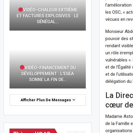
l’amélioration
VIDÉO–CHALEUR EXTRÊME
les OSC, « act
ET FACTURES EXPLOSIVES : LE
vécues en reve
SÉNÉGAL…
Monsieur Abdo
pouvoir des s
rendant visibl
un rôle irremp
vulnérables ».
et de l’Égalit
VIDÉO–FINANCEMENT DU
DÉVELOPPEMENT : L’ESEA
et de l’utilis
SONNE LA FIN DE…
délégation du 
La Direc
Afficher Plus De Messages
cœur de 
Madame Astou D
de la Famille 
organisations 