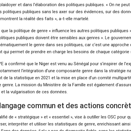
e plaidoyer et dans l’élaboration des politiques publiques. « On ne peut
s politiques publiques sans les axer sur des évidences, sur des don
montrent la réalité des faits », a-t-elle martelé.
é que la politique de genre « influence les autres politiques publiques 
olitiques publiques doivent être sensibles aux genres ». Le gouvern
stématiquement le genre dans ses politiques, car c’est une approche 
 qui permet de prendre en charge les besoins de chaque catégorie 
a confirmé que le Niger est venu au Sénégal pour s’inspirer de l’ex
notamment l’intégration d’une composante genre dans la stratégie na
de la statistique en 2021 et la mise en place d’un comité multipartit
e genre. La mission du Ministère de la Famille est également d’assure
n et la vulgarisation de ces données.
 langage commun et des actions concrè
alifié de « stratégique » et « essentiel », vise à outiller les OSC pour qu
er, interpréter et utiliser les statistiques de genre, enrichissant ainsi
« Sans des données, il n’y a pas de diagnostic fiable, sans les statisti