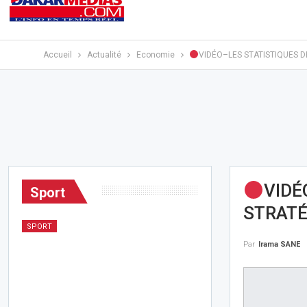
Accueil
Actualité
Economie
VIDÉO–LES STATISTIQUES DE
VIDÉ
Sport
STRATÉ
SPORT
Par
Irama SANE