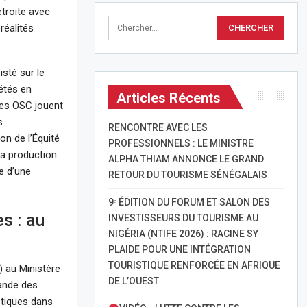
étroite avec
réalités
sté sur le
étés en
Articles Récents
 les OSC jouent
s
RENCONTRE AVEC LES
on de l’Équité
PROFESSIONNELS : LE MINISTRE
la production
ALPHA THIAM ANNONCE LE GRAND
e d’une
RETOUR DU TOURISME SÉNÉGALAIS
9ᵉ ÉDITION DU FORUM ET SALON DES
es : au
INVESTISSEURS DU TOURISME AU
NIGÉRIA (NTIFE 2026) : RACINE SY
PLAIDE POUR UNE INTÉGRATION
TOURISTIQUE RENFORCÉE EN AFRIQUE
) au Ministère
DE L’OUEST
mande des
istiques dans