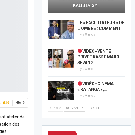
KALISTA SY…
LE « FACILITATEUR » DE
L’OMBRE : COMMENT…
Il y a 8 mois
VIDÉO–VENTE
PRIVÉE KASSÉ MABO
SEWING :…
Il y a 8 mois
VIDÉO–CINEMA :
« KATANGA »,…
Il y a 9 mois
610
0
PREV
SUIVANT
1 De 34
ant atelier de
sation des
 des