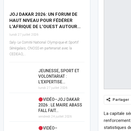
JOJ DAKAR 2026: UN FORUM DE
HAUT NIVEAU POUR FÉDÉRER
L’AFRIQUE DE L’OUEST AUTOUR…
lundi 27 juillet 2026
Saly- Le Comité National Olympique et Sportif
Sénégalais, CNOSS en partenariat avec la
CEDEAO,…
JEUNESSE, SPORT ET
VOLONTARIAT :
L’EXPERTISE…
lundi 27 juillet 2026
VIDÉO–JOJ DAKAR
Partager
2026 : LE MAIRE ABASS
FALL FAIT…
La capitale sén
vendredi 24 juillet 2026
renforcement d
statistiques d
VIDÉO–