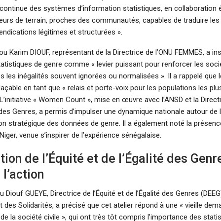
 continue des systèmes d’information statistiques, en collaboration 
eurs de terrain, proches des communautés, capables de traduire les 
ndications légitimes et structurées ».
u Karim DIOUF, représentant de la Directrice de l’ONU FEMMES, a insi
tatistiques de genre comme « levier puissant pour renforcer les soci
es les inégalités souvent ignorées ou normalisées ». Il a rappelé que
laçable en tant que « relais et porte-voix pour les populations les plu
 L’initiative « Women Count », mise en œuvre avec l’ANSD et la Directi
é des Genres, a permis d’impulser une dynamique nationale autour de 
ation stratégique des données de genre. Il a également noté la présenc
Niger, venue s’inspirer de l’expérience sénégalaise.
tion de l’Équité et de l’Égalité des Genr
l’action
iouf GUEYE, Directrice de l’Équité et de l’Égalité des Genres (DEEG
et des Solidarités, a précisé que cet atelier répond à une « vieille de
de la société civile », qui ont très tôt compris l’importance des stat