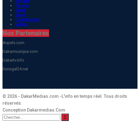
Société
People
Santé
Sport
Contributions
Vidéos
Nos Partenaires
Anpels.com
Dakarmusique.com
Dakartv.info
Sunugal24.net
© 2026 - DakarMedias.com -L'info en temps réel. Tous droits
réservés.
Conception Dakarmedias.Com