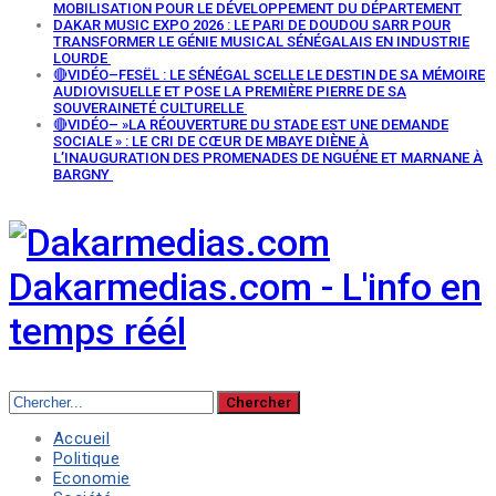
MOBILISATION POUR LE DÉVELOPPEMENT DU DÉPARTEMENT
DAKAR MUSIC EXPO 2026 : LE PARI DE DOUDOU SARR POUR
TRANSFORMER LE GÉNIE MUSICAL SÉNÉGALAIS EN INDUSTRIE
LOURDE
🔴VIDÉO–FESËL : LE SÉNÉGAL SCELLE LE DESTIN DE SA MÉMOIRE
AUDIOVISUELLE ET POSE LA PREMIÈRE PIERRE DE SA
SOUVERAINETÉ CULTURELLE
🔴VIDÉO– »LA RÉOUVERTURE DU STADE EST UNE DEMANDE
SOCIALE » : LE CRI DE CŒUR DE MBAYE DIÈNE À
L’INAUGURATION DES PROMENADES DE NGUÉNE ET MARNANE À
BARGNY
Dakarmedias.com - L'info en
temps réél
Accueil
Politique
Economie