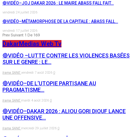
🔴VIDÉO–JOJ DAKAR 2026 : LE MAIRE ABASS FALL FAIT…
vendredi 24 juillet 2026
🔴VIDÉO–MÉTAMORPHOSE DE LA CAPITALE : ABASS FALL…
vendredi 17 juillet 2026
Prev
Suivant
1 De 169
DakarMedias Web Tv
🔴VIDÉO –LUTTE CONTRE LES VIOLENCES BASÉES
SUR LE GENRE : LE…
Irama SANE
vendredi 7 août 2026
0
🔴VIDÉO–DE L’UTOPIE PARTISANE AU
PRAGMATISME…
Irama SANE
mardi 4 août 2026
0
🔴VIDÉO–DAKAR 2026 : ALIOU GORI DIOUF LANCE
UNE OFFENSIVE…
Irama SANE
mercredi 29 juillet 2026
0