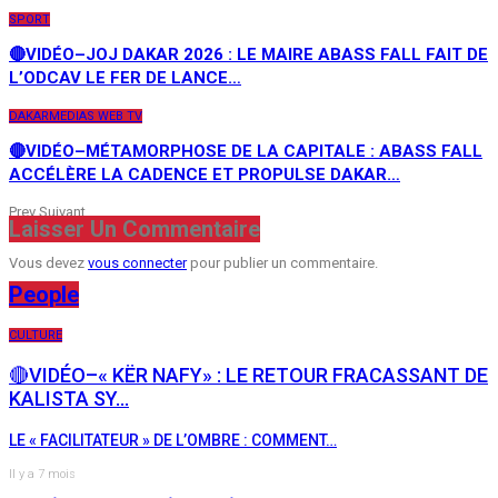
SPORT
🔴VIDÉO–JOJ DAKAR 2026 : LE MAIRE ABASS FALL FAIT DE
L’ODCAV LE FER DE LANCE…
DAKARMEDIAS WEB TV
🔴VIDÉO–MÉTAMORPHOSE DE LA CAPITALE : ABASS FALL
ACCÉLÈRE LA CADENCE ET PROPULSE DAKAR…
Prev
Suivant
Laisser Un Commentaire
Vous devez
vous connecter
pour publier un commentaire.
People
CULTURE
🔴VIDÉO–« KËR NAFY» : LE RETOUR FRACASSANT DE
KALISTA SY…
LE « FACILITATEUR » DE L’OMBRE : COMMENT…
Il y a 7 mois