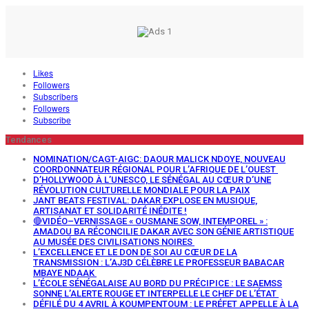
Likes
Followers
Subscribers
Followers
Subscribe
Tendances
NOMINATION/CAGT-AIGC: DAOUR MALICK NDOYE, NOUVEAU
COORDONNATEUR RÉGIONAL POUR L’AFRIQUE DE L’OUEST
D’HOLLYWOOD À L’UNESCO, LE SÉNÉGAL AU CŒUR D’UNE
RÉVOLUTION CULTURELLE MONDIALE POUR LA PAIX
JANT BEATS FESTIVAL: DAKAR EXPLOSE EN MUSIQUE,
ARTISANAT ET SOLIDARITÉ INÉDITE !
🔴VIDÉO–VERNISSAGE « OUSMANE SOW, INTEMPOREL » :
AMADOU BA RÉCONCILIE DAKAR AVEC SON GÉNIE ARTISTIQUE
AU MUSÉE DES CIVILISATIONS NOIRES
L’EXCELLENCE ET LE DON DE SOI AU CŒUR DE LA
TRANSMISSION : L’AJ3D CÉLÈBRE LE PROFESSEUR BABACAR
MBAYE NDAAK
L’ÉCOLE SÉNÉGALAISE AU BORD DU PRÉCIPICE : LE SAEMSS
SONNE L’ALERTE ROUGE ET INTERPELLE LE CHEF DE L’ÉTAT
DÉFILÉ DU 4 AVRIL À KOUMPENTOUM : LE PRÉFET APPELLE À LA