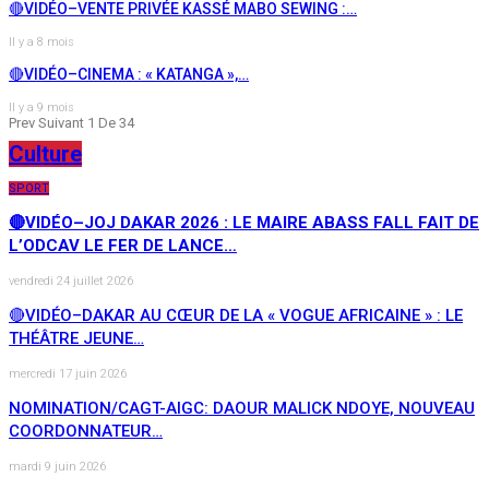
🔴VIDÉO–VENTE PRIVÉE KASSÉ MABO SEWING :…
Il y a 8 mois
🔴VIDÉO–CINEMA : « KATANGA »,…
Il y a 9 mois
Prev
Suivant
1 De 34
Culture
SPORT
🔴VIDÉO–JOJ DAKAR 2026 : LE MAIRE ABASS FALL FAIT DE
L’ODCAV LE FER DE LANCE…
vendredi 24 juillet 2026
🔴VIDÉO–DAKAR AU CŒUR DE LA « VOGUE AFRICAINE » : LE
THÉÂTRE JEUNE…
mercredi 17 juin 2026
NOMINATION/CAGT-AIGC: DAOUR MALICK NDOYE, NOUVEAU
COORDONNATEUR…
mardi 9 juin 2026