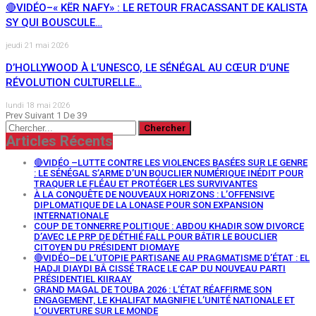
🔴VIDÉO–« KËR NAFY» : LE RETOUR FRACASSANT DE KALISTA
SY QUI BOUSCULE…
jeudi 21 mai 2026
D’HOLLYWOOD À L’UNESCO, LE SÉNÉGAL AU CŒUR D’UNE
RÉVOLUTION CULTURELLE…
lundi 18 mai 2026
Prev
Suivant
1 De 39
Articles Récents
🔴VIDÉO –LUTTE CONTRE LES VIOLENCES BASÉES SUR LE GENRE
: LE SÉNÉGAL S’ARME D’UN BOUCLIER NUMÉRIQUE INÉDIT POUR
TRAQUER LE FLÉAU ET PROTÉGER LES SURVIVANTES
À LA CONQUÊTE DE NOUVEAUX HORIZONS : L’OFFENSIVE
DIPLOMATIQUE DE LA LONASE POUR SON EXPANSION
INTERNATIONALE
COUP DE TONNERRE POLITIQUE : ABDOU KHADIR SOW DIVORCE
D’AVEC LE PRP DE DÉTHIÉ FALL POUR BÂTIR LE BOUCLIER
CITOYEN DU PRÉSIDENT DIOMAYE
🔴VIDÉO–DE L’UTOPIE PARTISANE AU PRAGMATISME D’ÉTAT : EL
HADJI DIAYDI BÂ CISSÉ TRACE LE CAP DU NOUVEAU PARTI
PRÉSIDENTIEL KIIRAAY
GRAND MAGAL DE TOUBA 2026 : L’ÉTAT RÉAFFIRME SON
ENGAGEMENT, LE KHALIFAT MAGNIFIE L’UNITÉ NATIONALE ET
L’OUVERTURE SUR LE MONDE