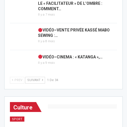
LE « FACILITATEUR » DE L’OMBRE :
COMMENT…
Il y a 7 mois
VIDÉO–VENTE PRIVÉE KASSÉ MABO
SEWING :…
Il y a 8 mois
VIDÉO–CINEMA : « KATANGA »,…
Il y a 9 mois
PREV
SUIVANT
1 De 34
Culture
SPORT