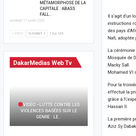
MÉTAMORPHOSE DE LA
CAPITALE : ABASS
FALL…
Il s’agit d’un
vendredi 17 juillet 2026
instructions r
des pays d’Afr
PREV
SUIVANT
1 De 169
Nafi, adoptée
La cérémonie d
Mosquée de Da
DakarMedias Web Tv
Macky Sall.
Mohamed VI sé
Pour la troisi
effectué la pr
grâce à l\’exp
VIDÉO –LUTTE CONTRE LES
Hassan II.
VIOLENCES BASÉES SUR LE
GENRE : LE…
La première pr
Aziz Sy Dabakh