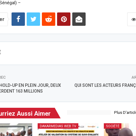
Sénégal) –
er
E
REC
AR
 HOLD-UP EN PLEIN JOUR, DEUX
QUI SONT LES ACTEURS FRANÇ
ERDENT 163 MILLIONS
rriez Aussi Aimer
Plus D'artic
DAKARMEDIAS WEB TV
SOCIÉTÉ