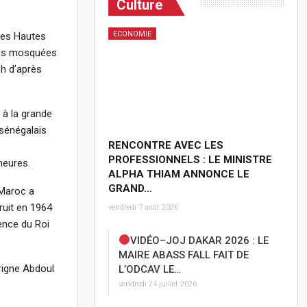
Culture
ECONOMIE
 des Hautes
 des mosquées
ch d’après
 à la grande
sénégalais
RENCONTRE AVEC LES
PROFESSIONNELS : LE MINISTRE
heures.
ALPHA THIAM ANNONCE LE
GRAND…
 Maroc a
ruit en 1964
vendredi 7 août 2026
sence du Roi
VIDÉO–JOJ DAKAR 2026 : LE
MAIRE ABASS FALL FAIT DE
rigne Abdoul
L’ODCAV LE…
vendredi 24 juillet 2026