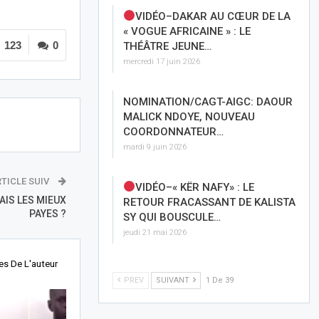
VIDÉO–DAKAR AU CŒUR DE LA
« VOGUE AFRICAINE » : LE
123
0
THÉÂTRE JEUNE…
mercredi 17 juin 2026
NOMINATION/CAGT-AIGC: DAOUR
MALICK NDOYE, NOUVEAU
COORDONNATEUR…
mardi 9 juin 2026
TICLE SUIV
VIDÉO–« KËR NAFY» : LE
AIS LES MIEUX
RETOUR FRACASSANT DE KALISTA
PAYES ?
SY QUI BOUSCULE…
jeudi 21 mai 2026
les De L'auteur
PREV
SUIVANT
1 De 39