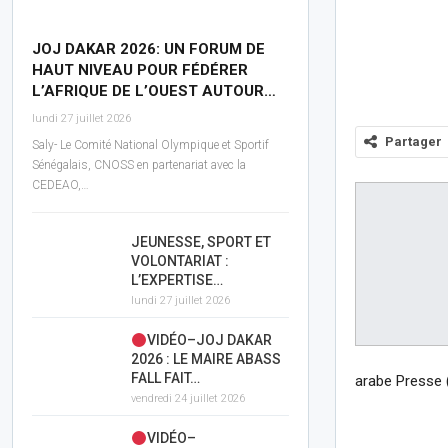
JOJ DAKAR 2026: UN FORUM DE
HAUT NIVEAU POUR FÉDÉRER
L’AFRIQUE DE L’OUEST AUTOUR…
lundi 27 juillet 2026
Partager
Saly- Le Comité National Olympique et Sportif
Sénégalais, CNOSS en partenariat avec la
CEDEAO,…
JEUNESSE, SPORT ET
VOLONTARIAT :
L’EXPERTISE…
lundi 27 juillet 2026
VIDÉO–JOJ DAKAR
2026 : LE MAIRE ABASS
FALL FAIT…
arabe Presse 
vendredi 24 juillet 2026
VIDÉO–