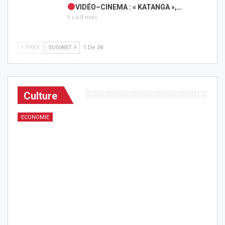
VIDÉO–CINEMA : « KATANGA »,…
Il y a 9 mois
PREV
SUIVANT
1 De 34
Culture
ECONOMIE