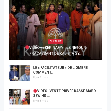
CULTURE
VIDÉO–« KËR NAFY» : LE RETOUR
FRACASSANT DE KALISTA SY…
LE « FACILITATEUR » DE L’OMBRE :
COMMENT…
Il y a 8 mois
VIDÉO–VENTE PRIVÉE KASSÉ MABO
SEWING :…
Il y a 8 mois