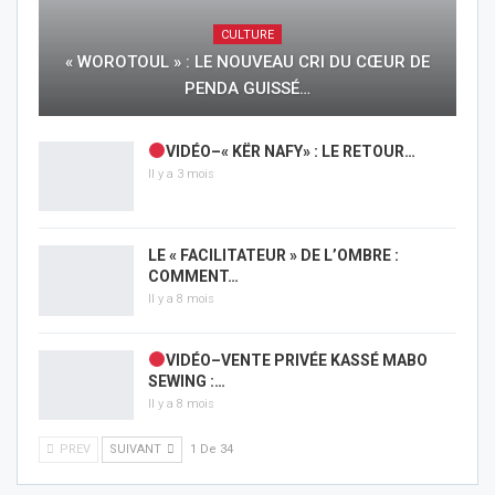
CULTURE
« WOROTOUL » : LE NOUVEAU CRI DU CŒUR DE
PENDA GUISSÉ…
VIDÉO–« KËR NAFY» : LE RETOUR…
Il y a 3 mois
LE « FACILITATEUR » DE L’OMBRE :
COMMENT…
Il y a 8 mois
VIDÉO–VENTE PRIVÉE KASSÉ MABO
SEWING :…
Il y a 8 mois
PREV
SUIVANT
1 De 34