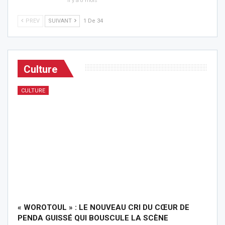
Il y a 8 mois
PREV
SUIVANT
1 De 34
Culture
CULTURE
« WOROTOUL » : LE NOUVEAU CRI DU CŒUR DE
PENDA GUISSÉ QUI BOUSCULE LA SCÈNE