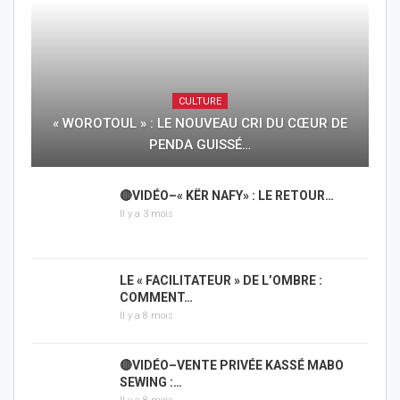
CULTURE
« WOROTOUL » : LE NOUVEAU CRI DU CŒUR DE
PENDA GUISSÉ…
🔴VIDÉO–« KËR NAFY» : LE RETOUR…
Il y a 3 mois
LE « FACILITATEUR » DE L’OMBRE :
COMMENT…
Il y a 8 mois
🔴VIDÉO–VENTE PRIVÉE KASSÉ MABO
SEWING :…