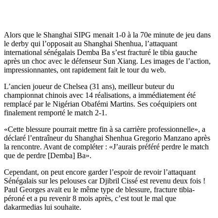
Alors que le Shanghai SIPG menait 1-0 à la 70e minute de jeu dans
le derby qui l’opposait au Shanghai Shenhua, l’attaquant
international sénégalais Demba Ba s’est fracturé le tibia gauche
après un choc avec le défenseur Sun Xiang. Les images de l’action,
impressionnantes, ont rapidement fait le tour du web.
L’ancien joueur de Chelsea (31 ans), meilleur buteur du
championnat chinois avec 14 réalisations, a immédiatement été
remplacé par le Nigérian Obafémi Martins. Ses coéquipiers ont
finalement remporté le match 2-1.
«Cette blessure pourrait mettre fin à sa carrière professionnelle», a
déclaré l’entraîneur du Shanghai Shenhua Gregorio Manzano après
la rencontre. Avant de compléter : «J’aurais préféré perdre le match
que de perdre [Demba] Ba».
Cependant, on peut encore garder l’espoir de revoir l’attaquant
Sénégalais sur les pelouses car Djibril Cissé est revenu deux fois !
Paul Georges avait eu le même type de blessure, fracture tibia-
péroné et a pu revenir 8 mois après, c’est tout le mal que
dakarmedias lui souhaite.