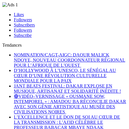
Likes
Followers
Subscribers
Followers
Subscribe
Tendances
NOMINATION/CAGT-AIGC: DAOUR MALICK
NDOYE, NOUVEAU COORDONNATEUR RÉGIONAL
POUR L’AFRIQUE DE L’OUEST
D’HOLLYWOOD À L’UNESCO, LE SÉNÉGAL AU
CŒUR D’UNE RÉVOLUTION CULTURELLE
MONDIALE POUR LA PAIX
JANT BEATS FESTIVAL: DAKAR EXPLOSE EN
MUSIQUE, ARTISANAT ET SOLIDARITÉ INÉDITE !
🔴VIDÉO–VERNISSAGE « OUSMANE SOW,
INTEMPOREL » : AMADOU BA RÉCONCILIE DAKAR
AVEC SON GÉNIE ARTISTIQUE AU MUSÉE DES
CIVILISATIONS NOIRES
L’EXCELLENCE ET LE DON DE SOI AU CŒUR DE
LA TRANSMISSION : L’AJ3D CÉLÈBRE LE
PROFESSEUR BABACAR MBAYE NDAAK