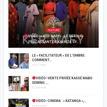
CULTURE
VIDÉO–« KËR NAFY» : LE RETOUR
FRACASSANT DE KALISTA SY…
LE « FACILITATEUR » DE L’OMBRE :
COMMENT…
Il y a 7 mois
VIDÉO–VENTE PRIVÉE KASSÉ MABO
SEWING :…
Il y a 8 mois
VIDÉO–CINEMA : « KATANGA »,…
Il y a 9 mois