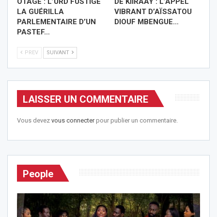
OTAGE : L’URD FUSTIGE
DE KIIRAAY : L’APPEL
LA GUÉRILLA
VIBRANT D’AÏSSATOU
PARLEMENTAIRE D’UN
DIOUF MBENGUE…
PASTEF…
PREV
SUIVANT
LAISSER UN COMMENTAIRE
Vous devez
vous connecter
pour publier un commentaire.
People