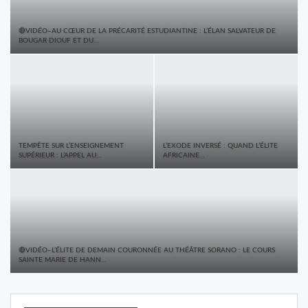
🔴VIDÉO–AU CŒUR DE LA PRÉCARITÉ ESTUDIANTINE : L’ÉLAN SALVATEUR DE
BOUGAR DIOUF ET DU…
TEMPÊTE SUR L’ENSEIGNEMENT
L’EXODE INVERSÉ : QUAND L’ÉLITE
SUPÉRIEUR : L’APPEL AU…
AFRICAINE…
🔴VIDÉO–L’ÉLITE DE DEMAIN COURONNÉE AU THÉÂTRE SORANO : LE COURS
SAINTE MARIE DE HANN…