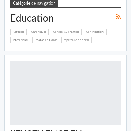
Catégorie de navigation
Education
Actualité
Chroniques
Conseils aux familles
Contributions
Interntional
Photos de Dakar
repertoire de dakar