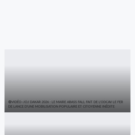
🔴VIDÉO–JOJ DAKAR 2026 : LE MAIRE ABASS FALL FAIT DE L’ODCAV LE FER
DE LANCE D’UNE MOBILISATION POPULAIRE ET CITOYENNE INÉDITE