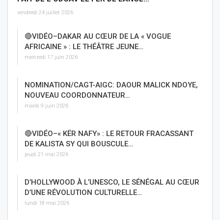
vendredi 24 juillet 2026
🔴VIDÉO–DAKAR AU CŒUR DE LA « VOGUE
AFRICAINE » : LE THÉÂTRE JEUNE…
mercredi 17 juin 2026
NOMINATION/CAGT-AIGC: DAOUR MALICK NDOYE,
NOUVEAU COORDONNATEUR…
mardi 9 juin 2026
🔴VIDÉO–« KËR NAFY» : LE RETOUR FRACASSANT
DE KALISTA SY QUI BOUSCULE…
jeudi 21 mai 2026
D’HOLLYWOOD À L’UNESCO, LE SÉNÉGAL AU CŒUR
D’UNE RÉVOLUTION CULTURELLE…
lundi 18 mai 2026