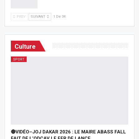
PREV
SUIVANT
1 De 34
Culture
SPORT
🔴VIDÉO–JOJ DAKAR 2026 : LE MAIRE ABASS FALL
FAIT DE L’ODCAV LE FER DE LANCE…