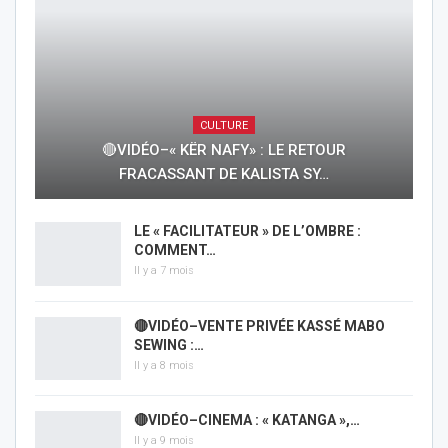
CULTURE
🔴VIDÉO–« KËR NAFY» : LE RETOUR
FRACASSANT DE KALISTA SY…
LE « FACILITATEUR » DE L’OMBRE :
COMMENT…
Il y a 7 mois
🔴VIDÉO–VENTE PRIVÉE KASSÉ MABO
SEWING :…
Il y a 8 mois
🔴VIDÉO–CINEMA : « KATANGA »,…
Il y a 9 mois