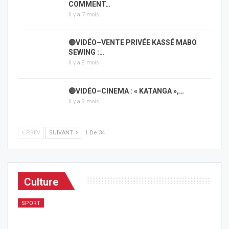
COMMENT…
Il y a 7 mois
🔴VIDÉO–VENTE PRIVÉE KASSÉ MABO
SEWING :…
Il y a 8 mois
🔴VIDÉO–CINEMA : « KATANGA »,…
Il y a 9 mois
PREV
SUIVANT
1 De 34
Culture
SPORT