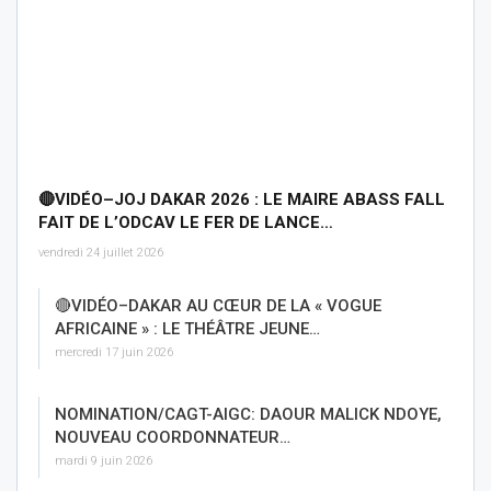
🔴VIDÉO–JOJ DAKAR 2026 : LE MAIRE ABASS FALL
FAIT DE L’ODCAV LE FER DE LANCE…
vendredi 24 juillet 2026
🔴VIDÉO–DAKAR AU CŒUR DE LA « VOGUE
AFRICAINE » : LE THÉÂTRE JEUNE…
mercredi 17 juin 2026
NOMINATION/CAGT-AIGC: DAOUR MALICK NDOYE,
NOUVEAU COORDONNATEUR…
mardi 9 juin 2026