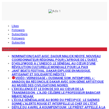
Likes
Followers
Subscribers
Followers
Subscribe
Tendances
NOMINATION/CAGT-AIGC: DAOUR MALICK NDOYE, NOUVEAU
COORDONNATEUR RÉGIONAL POUR L’AFRIQUE DE L’OUEST
D’HOLLYWOOD À L’UNESCO, LE SÉNÉGAL AU CŒUR D’UNE
RÉVOLUTION CULTURELLE MONDIALE POUR LA PAIX
JANT BEATS FESTIVAL: DAKAR EXPLOSE EN MUSIQUE,
ARTISANAT ET SOLIDARITÉ INÉDITE !
VIDÉO–VERNISSAGE « OUSMANE SOW, INTEMPOREL » :
AMADOU BA RÉCONCILIE DAKAR AVEC SON GÉNIE ARTISTIQUE
AU MUSÉE DES CIVILISATIONS NOIRES
L’EXCELLENCE ET LE DON DE SOI AU CŒUR DE LA
TRANSMISSION : L’AJ3D CÉLÈBRE LE PROFESSEUR BABACAR
MBAYE NDAAK
L’ÉCOLE SÉNÉGALAISE AU BORD DU PRÉCIPICE : LE SAEMSS
SONNE L’ALERTE ROUGE ET INTERPELLE LE CHEF DE L’ÉTAT
DÉFILÉ DU 4 AVRIL À KOUMPENTOUM : LE PRÉFET APPELLE À LA