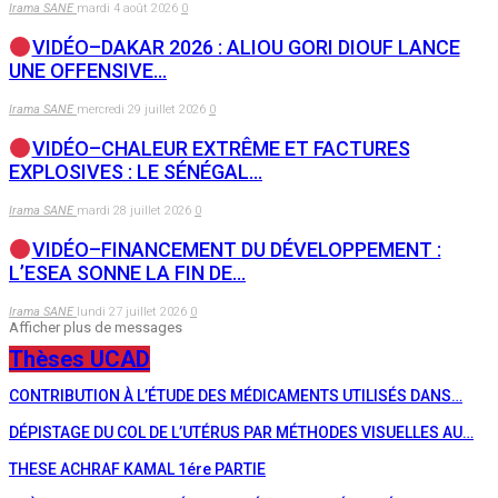
Irama SANE
mardi 4 août 2026
0
VIDÉO–DAKAR 2026 : ALIOU GORI DIOUF LANCE
UNE OFFENSIVE…
Irama SANE
mercredi 29 juillet 2026
0
VIDÉO–CHALEUR EXTRÊME ET FACTURES
EXPLOSIVES : LE SÉNÉGAL…
Irama SANE
mardi 28 juillet 2026
0
VIDÉO–FINANCEMENT DU DÉVELOPPEMENT :
L’ESEA SONNE LA FIN DE…
Irama SANE
lundi 27 juillet 2026
0
Afficher plus de messages
Thèses UCAD
CONTRIBUTION À L’ÉTUDE DES MÉDICAMENTS UTILISÉS DANS…
DÉPISTAGE DU COL DE L’UTÉRUS PAR MÉTHODES VISUELLES AU…
THESE ACHRAF KAMAL 1ére PARTIE