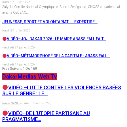
lundi 27 juillet 2026
Saly- Le Comité National Olympique et Sportif Sénégalais, CNOSS en partenariat
avec la CEDEAO,…
JEUNESSE, SPORT ET VOLONTARIAT : L’EXPERTISE…
lundi 27 juillet 2026
VIDÉO–JOJ DAKAR 2026 : LE MAIRE ABASS FALL FAIT…
vendredi 24 juillet 2026
VIDÉO–MÉTAMORPHOSE DE LA CAPITALE : ABASS FALL…
vendredi 17 juillet 2026
Prev
Suivant
1 De 169
DakarMedias Web Tv
VIDÉO –LUTTE CONTRE LES VIOLENCES BASÉES
SUR LE GENRE : LE…
Irama SANE
vendredi 7 août 2026
0
VIDÉO–DE L’UTOPIE PARTISANE AU
PRAGMATISME…