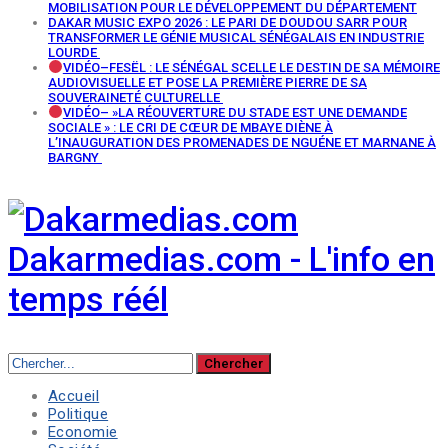
MOBILISATION POUR LE DÉVELOPPEMENT DU DÉPARTEMENT
DAKAR MUSIC EXPO 2026 : LE PARI DE DOUDOU SARR POUR
TRANSFORMER LE GÉNIE MUSICAL SÉNÉGALAIS EN INDUSTRIE
LOURDE
VIDÉO–FESËL : LE SÉNÉGAL SCELLE LE DESTIN DE SA MÉMOIRE
AUDIOVISUELLE ET POSE LA PREMIÈRE PIERRE DE SA
SOUVERAINETÉ CULTURELLE
VIDÉO– »LA RÉOUVERTURE DU STADE EST UNE DEMANDE
SOCIALE » : LE CRI DE CŒUR DE MBAYE DIÈNE À
L’INAUGURATION DES PROMENADES DE NGUÉNE ET MARNANE À
BARGNY
Dakarmedias.com - L'info en
temps réél
Accueil
Politique
Economie