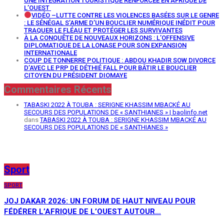
UNE INTÉGRATION TOURISTIQUE RENFORCÉE EN AFRIQUE DE
L’OUEST
VIDÉO –LUTTE CONTRE LES VIOLENCES BASÉES SUR LE GENRE
: LE SÉNÉGAL S’ARME D’UN BOUCLIER NUMÉRIQUE INÉDIT POUR
TRAQUER LE FLÉAU ET PROTÉGER LES SURVIVANTES
À LA CONQUÊTE DE NOUVEAUX HORIZONS : L’OFFENSIVE
DIPLOMATIQUE DE LA LONASE POUR SON EXPANSION
INTERNATIONALE
COUP DE TONNERRE POLITIQUE : ABDOU KHADIR SOW DIVORCE
D’AVEC LE PRP DE DÉTHIÉ FALL POUR BÂTIR LE BOUCLIER
CITOYEN DU PRÉSIDENT DIOMAYE
Commentaires Récents
TABASKI 2022 À TOUBA : SERIGNE KHASSIM MBACKÉ AU
SECOURS DES POPULATIONS DE « SANTHIANES » | baolinfo.net
dans
TABASKI 2022 À TOUBA : SERIGNE KHASSIM MBACKÉ AU
SECOURS DES POPULATIONS DE « SANTHIANES »
Sport
SPORT
JOJ DAKAR 2026: UN FORUM DE HAUT NIVEAU POUR
FÉDÉRER L’AFRIQUE DE L’OUEST AUTOUR…