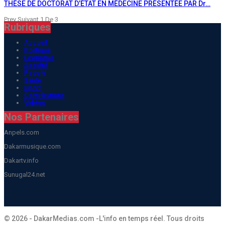
THÈSE DE DOCTORAT D’ÉTAT EN MÉDECINE PRÉSENTÉE PAR Dr…
Prev
Suivant
1 De 3
Rubriques
Accueil
Politique
Economie
Société
People
Santé
Sport
Contributions
Vidéos
Nos Partenaires
Anpels.com
Dakarmusique.com
Dakartv.info
Sunugal24.net
© 2026 - DakarMedias.com -L'info en temps réel. Tous droits