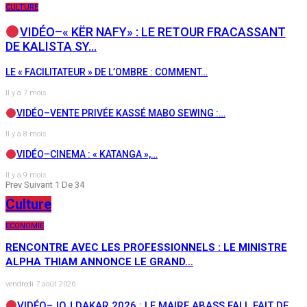
CULTURE
VIDÉO–« KËR NAFY» : LE RETOUR FRACASSANT
DE KALISTA SY…
LE « FACILITATEUR » DE L’OMBRE : COMMENT…
Il y a 7 mois
VIDÉO–VENTE PRIVÉE KASSÉ MABO SEWING :…
Il y a 8 mois
VIDÉO–CINEMA : « KATANGA »,…
Il y a 9 mois
Prev
Suivant
1 De 34
Culture
ECONOMIE
RENCONTRE AVEC LES PROFESSIONNELS : LE MINISTRE
ALPHA THIAM ANNONCE LE GRAND…
vendredi 7 août 2026
VIDÉO–JOJ DAKAR 2026 : LE MAIRE ABASS FALL FAIT DE