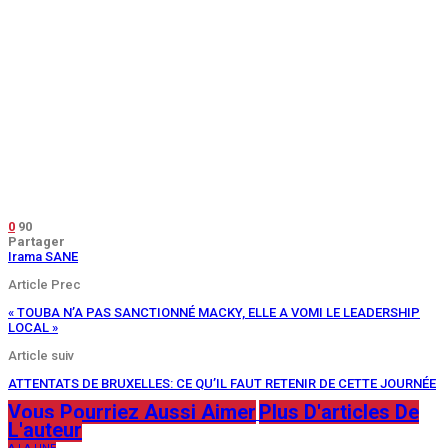
0
90
Partager
Irama SANE
Article Prec
« TOUBA N’A PAS SANCTIONNÉ MACKY, ELLE A VOMI LE LEADERSHIP
LOCAL »
Article suiv
ATTENTATS DE BRUXELLES: CE QU’IL FAUT RETENIR DE CETTE JOURNÉE
Vous Pourriez Aussi Aimer
Plus D'articles De
L'auteur