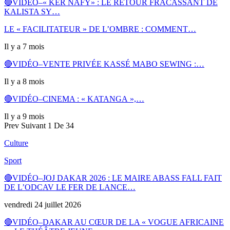
🔴VIDÉO–« KËR NAFY» : LE RETOUR FRACASSANT DE
KALISTA SY…
LE « FACILITATEUR » DE L’OMBRE : COMMENT…
Il y a 7 mois
🔴VIDÉO–VENTE PRIVÉE KASSÉ MABO SEWING :…
Il y a 8 mois
🔴VIDÉO–CINEMA : « KATANGA »,…
Il y a 9 mois
Prev
Suivant
1 De 34
Culture
Sport
🔴VIDÉO–JOJ DAKAR 2026 : LE MAIRE ABASS FALL FAIT
DE L’ODCAV LE FER DE LANCE…
vendredi 24 juillet 2026
🔴VIDÉO–DAKAR AU CŒUR DE LA « VOGUE AFRICAINE