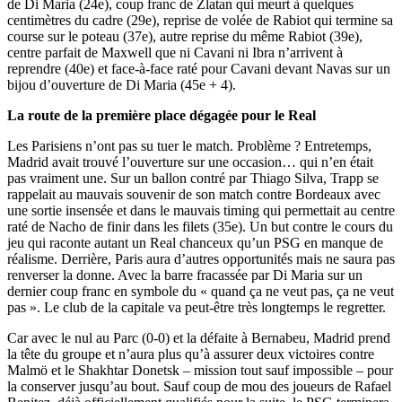
de Di Maria (24e), coup franc de Zlatan qui meurt à quelques
centimètres du cadre (29e), reprise de volée de Rabiot qui termine sa
course sur le poteau (37e), autre reprise du même Rabiot (39e),
centre parfait de Maxwell que ni Cavani ni Ibra n’arrivent à
reprendre (40e) et face-à-face raté pour Cavani devant Navas sur un
bijou d’ouverture de Di Maria (45e + 4).
La route de la première place dégagée pour le Real
Les Parisiens n’ont pas su tuer le match. Problème ? Entretemps,
Madrid avait trouvé l’ouverture sur une occasion… qui n’en était
pas vraiment une. Sur un ballon contré par Thiago Silva, Trapp se
rappelait au mauvais souvenir de son match contre Bordeaux avec
une sortie insensée et dans le mauvais timing qui permettait au centre
raté de Nacho de finir dans les filets (35e). Un but contre le cours du
jeu qui raconte autant un Real chanceux qu’un PSG en manque de
réalisme. Derrière, Paris aura d’autres opportunités mais ne saura pas
renverser la donne. Avec la barre fracassée par Di Maria sur un
dernier coup franc en symbole du « quand ça ne veut pas, ça ne veut
pas ». Le club de la capitale va peut-être très longtemps le regretter.
Car avec le nul au Parc (0-0) et la défaite à Bernabeu, Madrid prend
la tête du groupe et n’aura plus qu’à assurer deux victoires contre
Malmö et le Shakhtar Donetsk – mission tout sauf impossible – pour
la conserver jusqu’au bout. Sauf coup de mou des joueurs de Rafael