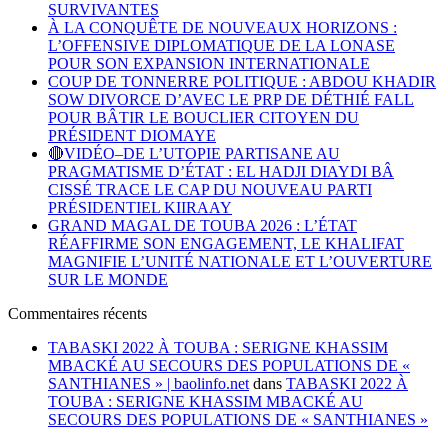
SURVIVANTES
À LA CONQUÊTE DE NOUVEAUX HORIZONS :
L’OFFENSIVE DIPLOMATIQUE DE LA LONASE
POUR SON EXPANSION INTERNATIONALE
COUP DE TONNERRE POLITIQUE : ABDOU KHADIR
SOW DIVORCE D’AVEC LE PRP DE DÉTHIÉ FALL
POUR BÂTIR LE BOUCLIER CITOYEN DU
PRÉSIDENT DIOMAYE
🔴VIDÉO–DE L’UTOPIE PARTISANE AU
PRAGMATISME D’ÉTAT : EL HADJI DIAYDI BÂ
CISSÉ TRACE LE CAP DU NOUVEAU PARTI
PRÉSIDENTIEL KIIRAAY
GRAND MAGAL DE TOUBA 2026 : L’ÉTAT
RÉAFFIRME SON ENGAGEMENT, LE KHALIFAT
MAGNIFIE L’UNITÉ NATIONALE ET L’OUVERTURE
SUR LE MONDE
Commentaires récents
TABASKI 2022 À TOUBA : SERIGNE KHASSIM
MBACKÉ AU SECOURS DES POPULATIONS DE «
SANTHIANES » | baolinfo.net
dans
TABASKI 2022 À
TOUBA : SERIGNE KHASSIM MBACKÉ AU
SECOURS DES POPULATIONS DE « SANTHIANES »