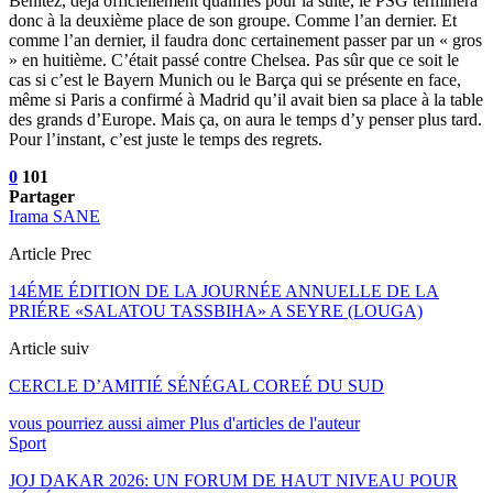
Benitez, déjà officiellement qualifiés pour la suite, le PSG terminera
donc à la deuxième place de son groupe. Comme l’an dernier. Et
comme l’an dernier, il faudra donc certainement passer par un « gros
» en huitième. C’était passé contre Chelsea. Pas sûr que ce soit le
cas si c’est le Bayern Munich ou le Barça qui se présente en face,
même si Paris a confirmé à Madrid qu’il avait bien sa place à la table
des grands d’Europe. Mais ça, on aura le temps d’y penser plus tard.
Pour l’instant, c’est juste le temps des regrets.
0
101
Partager
Irama SANE
Article Prec
14ÉME ÉDITION DE LA JOURNÉE ANNUELLE DE LA
PRIÉRE «SALATOU TASSBIHA» A SEYRE (LOUGA)
Article suiv
CERCLE D’AMITIÉ SÉNÉGAL COREÉ DU SUD
vous pourriez aussi aimer
Plus d'articles de l'auteur
Sport
JOJ DAKAR 2026: UN FORUM DE HAUT NIVEAU POUR