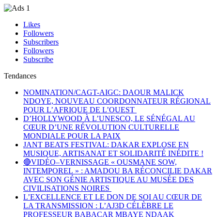
Likes
Followers
Subscribers
Followers
Subscribe
Tendances
NOMINATION/CAGT-AIGC: DAOUR MALICK
NDOYE, NOUVEAU COORDONNATEUR RÉGIONAL
POUR L’AFRIQUE DE L’OUEST
D’HOLLYWOOD À L’UNESCO, LE SÉNÉGAL AU
CŒUR D’UNE RÉVOLUTION CULTURELLE
MONDIALE POUR LA PAIX
JANT BEATS FESTIVAL: DAKAR EXPLOSE EN
MUSIQUE, ARTISANAT ET SOLIDARITÉ INÉDITE !
🔴VIDÉO–VERNISSAGE « OUSMANE SOW,
INTEMPOREL » : AMADOU BA RÉCONCILIE DAKAR
AVEC SON GÉNIE ARTISTIQUE AU MUSÉE DES
CIVILISATIONS NOIRES
L’EXCELLENCE ET LE DON DE SOI AU CŒUR DE
LA TRANSMISSION : L’AJ3D CÉLÈBRE LE
PROFESSEUR BABACAR MBAYE NDAAK