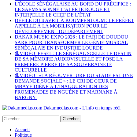
L’ÉCOLE SÉNÉGALAISE AU BORD DU PRÉCIPICE :
LE SAEMSS SONNE L’ALERTE ROUGE ET
INTERPELLE LE CHEF DE L’ÉTAT
DÉFILÉ DU 4 AVRIL À KOUMPENTOUM : LE PRÉFET
APPELLE À LA MOBILISATION POUR LE
DÉVELOPPEMENT DU DÉPARTEMENT
DAKAR MUSIC EXPO 2026 : LE PARI DE DOUDOU
SARR POUR TRANSFORMER LE GÉNIE MUSICAL
SÉNÉGALAIS EN INDUSTRIE LOURDE
🔴VIDÉO–FESËL : LE SÉNÉGAL SCELLE LE DESTIN
DE SA MÉMOIRE AUDIOVISUELLE ET POSE LA
PREMIÈRE PIERRE DE SA SOUVERAINETÉ
CULTURELLE
🔴VIDÉO– »LA RÉOUVERTURE DU STADE EST UNE
DEMANDE SOCIALE » : LE CRI DE CŒUR DE
MBAYE DIÈNE À L’INAUGURATION DES
PROMENADES DE NGUÉNE ET MARNANE À
BARGNY
Dakarmedias.com - L'info en temps réél
Accueil
Politique