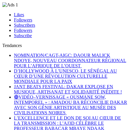
Likes
Followers
Subscribers
Followers
Subscribe
Tendances
NOMINATION/CAGT-AIGC: DAOUR MALICK
NDOYE, NOUVEAU COORDONNATEUR RÉGIONAL
POUR L’AFRIQUE DE L’OUEST
D’HOLLYWOOD À L’UNESCO, LE SÉNÉGAL AU
CŒUR D’UNE RÉVOLUTION CULTURELLE
MONDIALE POUR LA PAIX
JANT BEATS FESTIVAL: DAKAR EXPLOSE EN
MUSIQUE, ARTISANAT ET SOLIDARITÉ INÉDITE !
🔴VIDÉO–VERNISSAGE « OUSMANE SOW,
INTEMPOREL » : AMADOU BA RÉCONCILIE DAKAR
AVEC SON GÉNIE ARTISTIQUE AU MUSÉE DES
CIVILISATIONS NOIRES
L’EXCELLENCE ET LE DON DE SOI AU CŒUR DE
LA TRANSMISSION : L’AJ3D CÉLÈBRE LE
PROFESSEUR BABACAR MBAYE NDAAK