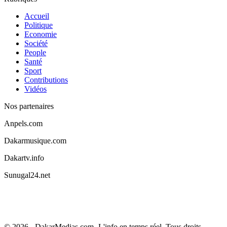
Accueil
Politique
Economie
Société
People
Santé
Sport
Contributions
Vidéos
Nos partenaires
Anpels.com
Dakarmusique.com
Dakartv.info
Sunugal24.net
© 2026 - DakarMedias.com -L'info en temps réel. Tous droits