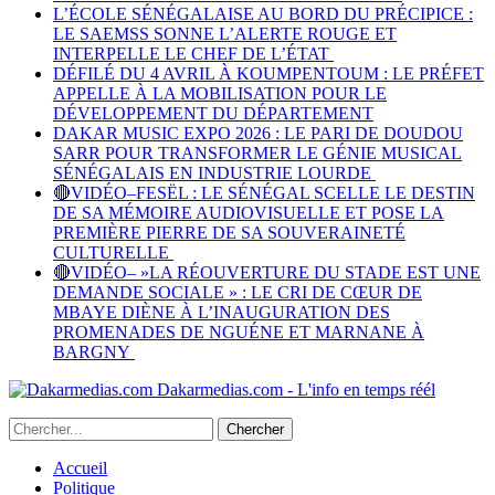
L’ÉCOLE SÉNÉGALAISE AU BORD DU PRÉCIPICE :
LE SAEMSS SONNE L’ALERTE ROUGE ET
INTERPELLE LE CHEF DE L’ÉTAT
DÉFILÉ DU 4 AVRIL À KOUMPENTOUM : LE PRÉFET
APPELLE À LA MOBILISATION POUR LE
DÉVELOPPEMENT DU DÉPARTEMENT
DAKAR MUSIC EXPO 2026 : LE PARI DE DOUDOU
SARR POUR TRANSFORMER LE GÉNIE MUSICAL
SÉNÉGALAIS EN INDUSTRIE LOURDE
🔴VIDÉO–FESËL : LE SÉNÉGAL SCELLE LE DESTIN
DE SA MÉMOIRE AUDIOVISUELLE ET POSE LA
PREMIÈRE PIERRE DE SA SOUVERAINETÉ
CULTURELLE
🔴VIDÉO– »LA RÉOUVERTURE DU STADE EST UNE
DEMANDE SOCIALE » : LE CRI DE CŒUR DE
MBAYE DIÈNE À L’INAUGURATION DES
PROMENADES DE NGUÉNE ET MARNANE À
BARGNY
Dakarmedias.com - L'info en temps réél
Accueil
Politique