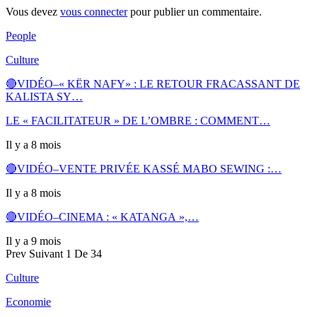
Vous devez
vous connecter
pour publier un commentaire.
People
Culture
🔴VIDÉO–« KËR NAFY» : LE RETOUR FRACASSANT DE
KALISTA SY…
LE « FACILITATEUR » DE L’OMBRE : COMMENT…
Il y a 8 mois
🔴VIDÉO–VENTE PRIVÉE KASSÉ MABO SEWING :…
Il y a 8 mois
🔴VIDÉO–CINEMA : « KATANGA »,…
Il y a 9 mois
Prev
Suivant
1 De 34
Culture
Economie