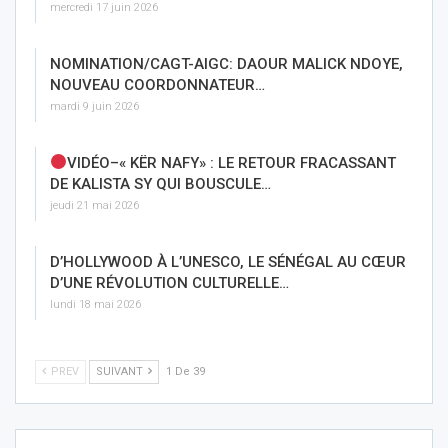
mercredi 17 juin 2026
NOMINATION/CAGT-AIGC: DAOUR MALICK NDOYE,
NOUVEAU COORDONNATEUR…
mardi 9 juin 2026
VIDÉO–« KËR NAFY» : LE RETOUR FRACASSANT
DE KALISTA SY QUI BOUSCULE…
jeudi 21 mai 2026
D’HOLLYWOOD À L’UNESCO, LE SÉNÉGAL AU CŒUR
D’UNE RÉVOLUTION CULTURELLE…
lundi 18 mai 2026
PREV
SUIVANT
1 De 39