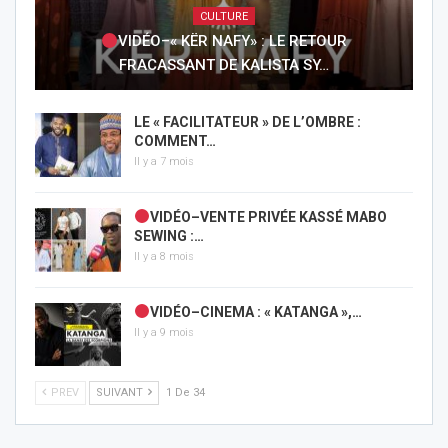
CULTURE
VIDÉO–« KËR NAFY» : LE RETOUR
FRACASSANT DE KALISTA SY…
LE « FACILITATEUR » DE L’OMBRE :
COMMENT…
Il y a 7 mois
VIDÉO–VENTE PRIVÉE KASSÉ MABO
SEWING :…
Il y a 8 mois
VIDÉO–CINEMA : « KATANGA »,…
Il y a 9 mois
PREV
SUIVANT
1 De 34