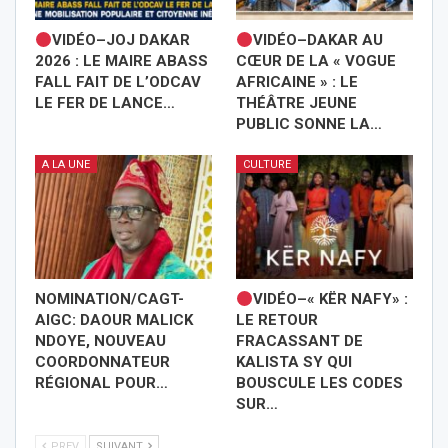
VIDÉO–JOJ DAKAR
VIDÉO–DAKAR AU
2026 : LE MAIRE ABASS
CŒUR DE LA « VOGUE
FALL FAIT DE L’ODCAV
AFRICAINE » : LE
LE FER DE LANCE…
THÉÂTRE JEUNE
PUBLIC SONNE LA…
A LA UNE
CULTURE
NOMINATION/CAGT-
VIDÉO–« KËR NAFY» :
AIGC: DAOUR MALICK
LE RETOUR
NDOYE, NOUVEAU
FRACASSANT DE
COORDONNATEUR
KALISTA SY QUI
RÉGIONAL POUR…
BOUSCULE LES CODES
SUR…
PREV
SUIVANT