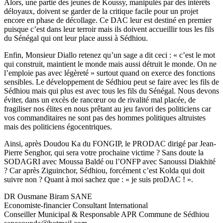
Alors, une partie des jeunes de Koussy, manipulés par des intérêts
déloyaux, doivent se garder de la critique facile pour un projet
encore en phase de décollage. Ce DAC leur est destiné en premier
puisque c’est dans leur terroir mais ils doivent accueillir tous les fils
du Sénégal qui ont leur place aussi à Sédhiou.
Enfin, Monsieur Diallo retenez qu’un sage a dit ceci : « c’est le mot
qui construit, maintient le monde mais aussi détruit le monde. On ne
l’emploie pas avec légèreté » surtout quand on exerce des fonctions
sensibles. Le développement de Sédhiou peut se faire avec les fils de
Sédhiou mais qui plus est avec tous les fils du Sénégal. Nous devons
éviter, dans un excès de rancœur ou de rivalité mal placée, de
fragiliser nos élites en nous prêtant au jeu favori des politiciens car
vos commanditaires ne sont pas des hommes politiques altruistes
mais des politiciens égocentriques.
Ainsi, après Doudou Ka du FONGIP, le PRODAC dirigé par Jean-
Pierre Senghor, qui sera votre prochaine victime ? Sans doute la
SODAGRI avec Moussa Baldé ou l’ONFP avec Sanoussi Diakhité
? Car après Ziguinchor, Sédhiou, forcément c’est Kolda qui doit
suivre non ? Quant à moi sachez que : « je suis proDAC ! ».
DR Ousmane Biram SANE
Economiste-financier Consultant International
Conseiller Municipal & Responsable APR Commune de Sédhiou