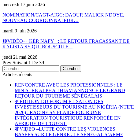
mercredi 17 juin 2026
NOMINATION/CAGT-AIGC: DAOUR MALICK NDOYE,
NOUVEAU COORDONNATEUR…
mardi 9 juin 2026
🔴VIDÉO–« KËR NAFY» : LE RETOUR FRACASSANT DE
KALISTA SY QUI BOUSCULE…
jeudi 21 mai 2026
Prev
Suivant
1 De 39
Articles récents
RENCONTRE AVEC LES PROFESSIONNELS : LE
MINISTRE ALPHA THIAM ANNONCE LE GRAND
RETOUR DU TOURISME SÉNÉGALAIS
9ᵉ ÉDITION DU FORUM ET SALON DES
INVESTISSEURS DU TOURISME AU NIGÉRIA (NTIFE
2026) : RACINE SY PLAIDE POUR UNE
INTÉGRATION TOURISTIQUE RENFORCÉE EN
AFRIQUE DE L’OUEST
🔴VIDÉO –LUTTE CONTRE LES VIOLENCES
BASÉES SUR LE GENRE : LE SÉNÉGAL S’ARME