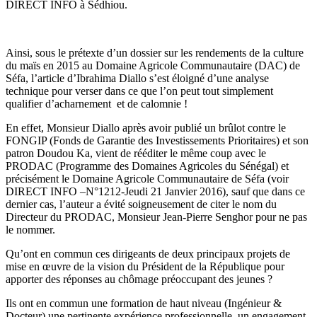
DIRECT INFO à Sédhiou.
Ainsi, sous le prétexte d’un dossier sur les rendements de la culture
du maïs en 2015 au Domaine Agricole Communautaire (DAC) de
Séfa, l’article d’Ibrahima Diallo s’est éloigné d’une analyse
technique pour verser dans ce que l’on peut tout simplement
qualifier d’acharnement et de calomnie !
En effet, Monsieur Diallo après avoir publié un brûlot contre le
FONGIP (Fonds de Garantie des Investissements Prioritaires) et son
patron Doudou Ka, vient de rééditer le même coup avec le
PRODAC (Programme des Domaines Agricoles du Sénégal) et
précisément le Domaine Agricole Communautaire de Séfa (voir
DIRECT INFO –N°1212-Jeudi 21 Janvier 2016), sauf que dans ce
dernier cas, l’auteur a évité soigneusement de citer le nom du
Directeur du PRODAC, Monsieur Jean-Pierre Senghor pour ne pas
le nommer.
Qu’ont en commun ces dirigeants de deux principaux projets de
mise en œuvre de la vision du Président de la République pour
apporter des réponses au chômage préoccupant des jeunes ?
Ils ont en commun une formation de haut niveau (Ingénieur &
Docteur) une pertinente expérience professionnelle, un engagement