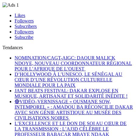
Likes
Followers
Subscribers
Followers
Subscribe
Tendances
NOMINATION/CAGT-AIGC: DAOUR MALICK
NDOYE, NOUVEAU COORDONNATEUR RÉGIONAL
POUR L’AFRIQUE DE L’OUEST
D’HOLLYWOOD À L’UNESCO, LE SÉNÉGAL AU
CŒUR D’UNE RÉVOLUTION CULTURELLE
MONDIALE POUR LA PAIX
JANT BEATS FESTIVAL: DAKAR EXPLOSE EN
MUSIQUE, ARTISANAT ET SOLIDARITÉ INÉDITE !
🔴VIDÉO–VERNISSAGE « OUSMANE SOW,
INTEMPOREL » : AMADOU BA RÉCONCILIE DAKAR
AVEC SON GÉNIE ARTISTIQUE AU MUSÉE DES
CIVILISATIONS NOIRES
L’EXCELLENCE ET LE DON DE SOI AU CŒUR DE
LA TRANSMISSION : L’AJ3D CÉLÈBRE LE
PROFESSEUR BABACAR MBAYE NDAAK