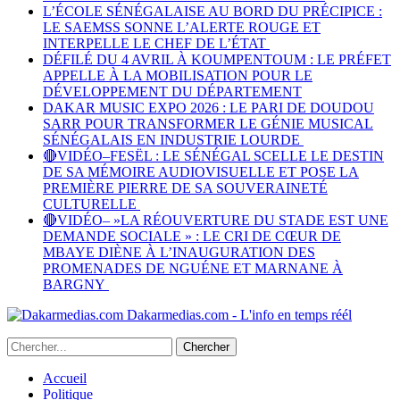
L’ÉCOLE SÉNÉGALAISE AU BORD DU PRÉCIPICE :
LE SAEMSS SONNE L’ALERTE ROUGE ET
INTERPELLE LE CHEF DE L’ÉTAT
DÉFILÉ DU 4 AVRIL À KOUMPENTOUM : LE PRÉFET
APPELLE À LA MOBILISATION POUR LE
DÉVELOPPEMENT DU DÉPARTEMENT
DAKAR MUSIC EXPO 2026 : LE PARI DE DOUDOU
SARR POUR TRANSFORMER LE GÉNIE MUSICAL
SÉNÉGALAIS EN INDUSTRIE LOURDE
🔴VIDÉO–FESËL : LE SÉNÉGAL SCELLE LE DESTIN
DE SA MÉMOIRE AUDIOVISUELLE ET POSE LA
PREMIÈRE PIERRE DE SA SOUVERAINETÉ
CULTURELLE
🔴VIDÉO– »LA RÉOUVERTURE DU STADE EST UNE
DEMANDE SOCIALE » : LE CRI DE CŒUR DE
MBAYE DIÈNE À L’INAUGURATION DES
PROMENADES DE NGUÉNE ET MARNANE À
BARGNY
Dakarmedias.com - L'info en temps réél
Accueil
Politique