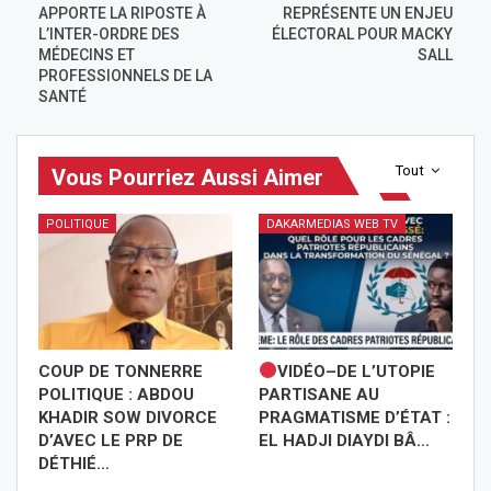
APPORTE LA RIPOSTE À
REPRÉSENTE UN ENJEU
L’INTER-ORDRE DES
ÉLECTORAL POUR MACKY
MÉDECINS ET
SALL
PROFESSIONNELS DE LA
SANTÉ
Tout
Vous Pourriez Aussi Aimer
POLITIQUE
DAKARMEDIAS WEB TV
COUP DE TONNERRE
VIDÉO–DE L’UTOPIE
POLITIQUE : ABDOU
PARTISANE AU
KHADIR SOW DIVORCE
PRAGMATISME D’ÉTAT :
D’AVEC LE PRP DE
EL HADJI DIAYDI BÂ…
DÉTHIÉ…