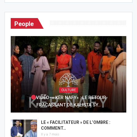
People
CULTURE
VIDÉO–« KËR NAFY» : LE RETOUR
FRACASSANT DE KALISTA SY…
LE « FACILITATEUR » DE L’OMBRE :
COMMENT…
Il y a 7 mois