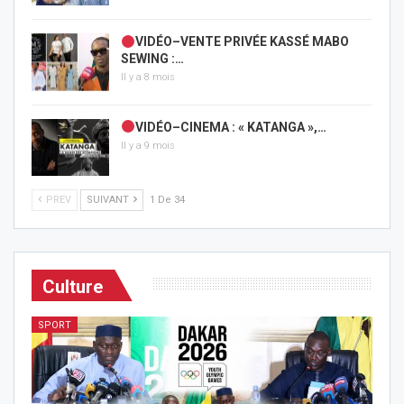
VIDÉO–VENTE PRIVÉE KASSÉ MABO
SEWING :…
Il y a 8 mois
VIDÉO–CINEMA : « KATANGA »,…
Il y a 9 mois
PREV
SUIVANT
1 De 34
Culture
SPORT