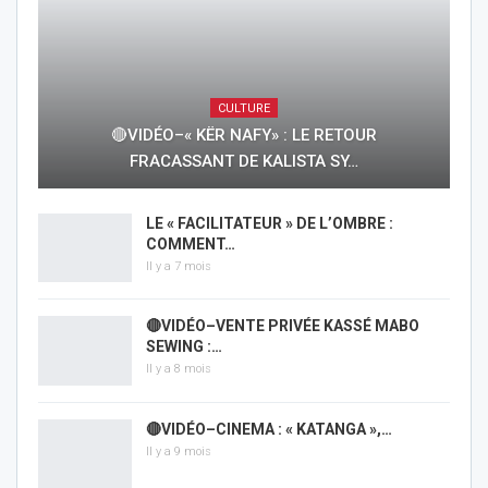
CULTURE
🔴VIDÉO–« KËR NAFY» : LE RETOUR
FRACASSANT DE KALISTA SY…
LE « FACILITATEUR » DE L’OMBRE :
COMMENT…
Il y a 7 mois
🔴VIDÉO–VENTE PRIVÉE KASSÉ MABO
SEWING :…
Il y a 8 mois
🔴VIDÉO–CINEMA : « KATANGA »,…
Il y a 9 mois