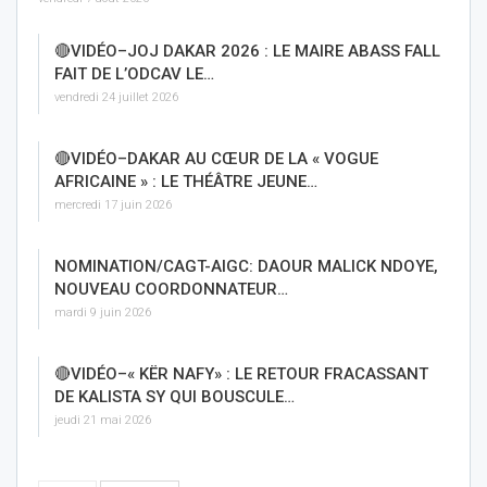
🔴VIDÉO–JOJ DAKAR 2026 : LE MAIRE ABASS FALL
FAIT DE L’ODCAV LE…
vendredi 24 juillet 2026
🔴VIDÉO–DAKAR AU CŒUR DE LA « VOGUE
AFRICAINE » : LE THÉÂTRE JEUNE…
mercredi 17 juin 2026
NOMINATION/CAGT-AIGC: DAOUR MALICK NDOYE,
NOUVEAU COORDONNATEUR…
mardi 9 juin 2026
🔴VIDÉO–« KËR NAFY» : LE RETOUR FRACASSANT
DE KALISTA SY QUI BOUSCULE…
jeudi 21 mai 2026