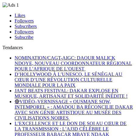
Likes
Followers
Subscribers
Followers
Subscribe
Tendances
NOMINATION/CAGT-AIGC: DAOUR MALICK
NDOYE, NOUVEAU COORDONNATEUR RÉGIONAL
POUR L’AFRIQUE DE L’OUEST
D’HOLLYWOOD À L’UNESCO, LE SÉNÉGAL AU
CŒUR D’UNE RÉVOLUTION CULTURELLE
MONDIALE POUR LA PAIX
JANT BEATS FESTIVAL: DAKAR EXPLOSE EN
MUSIQUE, ARTISANAT ET SOLIDARITÉ INÉDITE !
🔴VIDÉO–VERNISSAGE « OUSMANE SOW,
INTEMPOREL » : AMADOU BA RÉCONCILIE DAKAR
AVEC SON GÉNIE ARTISTIQUE AU MUSÉE DES
CIVILISATIONS NOIRES
L’EXCELLENCE ET LE DON DE SOI AU CŒUR DE
LA TRANSMISSION : L’AJ3D CÉLÈBRE LE
PROFESSEUR BABACAR MBAYE NDAAK