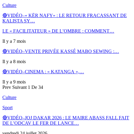
Culture
🔴VIDÉO–« KËR NAFY» : LE RETOUR FRACASSANT DE
KALISTA SY…
LE « FACILITATEUR » DE L’OMBRE : COMMENT…
Il y a 7 mois
🔴VIDÉO–VENTE PRIVÉE KASSÉ MABO SEWING :…
Il y a 8 mois
🔴VIDÉO–CINEMA : « KATANGA »,…
Il y a 9 mois
Prev
Suivant
1 De 34
Culture
Sport
🔴VIDÉO–JOJ DAKAR 2026 : LE MAIRE ABASS FALL FAIT
DE L’ODCAV LE FER DE LANCE…
vendredi 24 juillet 2026