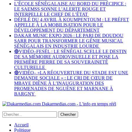
L’ÉCOLE SÉNÉGALAISE AU BORD DU PRÉCIPICE :
LE SAEMSS SONNE L’ALERTE ROUGE ET
INTERPELLE LE CHEF DE L’ÉTAT
DÉFILÉ DU 4 AVRIL À KOUMPENTOUM : LE PRÉFET
APPELLE À LA MOBILISATION POUR LE
DÉVELOPPEMENT DU DÉPARTEMENT
DAKAR MUSIC EXPO 2026 : LE PARI DE DOUDOU
SARR POUR TRANSFORMER LE GÉNIE MUSICAL
SÉNÉGALAIS EN INDUSTRIE LOURDE
🔴VIDÉO–FESËL : LE SÉNÉGAL SCELLE LE DESTIN
DE SA MÉMOIRE AUDIOVISUELLE ET POSE LA
PREMIÈRE PIERRE DE SA SOUVERAINETÉ
CULTURELLE
🔴VIDÉO– »LA RÉOUVERTURE DU STADE EST UNE
DEMANDE SOCIALE » : LE CRI DE CŒUR DE
MBAYE DIÈNE À L’INAUGURATION DES
PROMENADES DE NGUÉNE ET MARNANE À
BARGNY
Dakarmedias.com - L'info en temps réél
Accueil
Politique