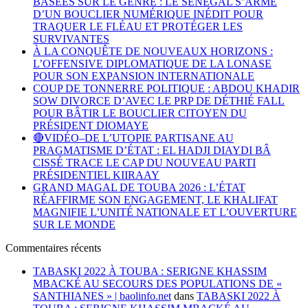
BASÉES SUR LE GENRE : LE SÉNÉGAL S’ARME
D’UN BOUCLIER NUMÉRIQUE INÉDIT POUR
TRAQUER LE FLÉAU ET PROTÉGER LES
SURVIVANTES
À LA CONQUÊTE DE NOUVEAUX HORIZONS :
L’OFFENSIVE DIPLOMATIQUE DE LA LONASE
POUR SON EXPANSION INTERNATIONALE
COUP DE TONNERRE POLITIQUE : ABDOU KHADIR
SOW DIVORCE D’AVEC LE PRP DE DÉTHIÉ FALL
POUR BÂTIR LE BOUCLIER CITOYEN DU
PRÉSIDENT DIOMAYE
🔴VIDÉO–DE L’UTOPIE PARTISANE AU
PRAGMATISME D’ÉTAT : EL HADJI DIAYDI BÂ
CISSÉ TRACE LE CAP DU NOUVEAU PARTI
PRÉSIDENTIEL KIIRAAY
GRAND MAGAL DE TOUBA 2026 : L’ÉTAT
RÉAFFIRME SON ENGAGEMENT, LE KHALIFAT
MAGNIFIE L’UNITÉ NATIONALE ET L’OUVERTURE
SUR LE MONDE
Commentaires récents
TABASKI 2022 À TOUBA : SERIGNE KHASSIM
MBACKÉ AU SECOURS DES POPULATIONS DE «
SANTHIANES » | baolinfo.net
dans
TABASKI 2022 À