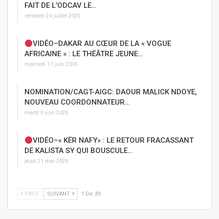
FAIT DE L’ODCAV LE…
vendredi 24 juillet 2026
VIDÉO–DAKAR AU CŒUR DE LA « VOGUE
AFRICAINE » : LE THÉÂTRE JEUNE…
mercredi 17 juin 2026
NOMINATION/CAGT-AIGC: DAOUR MALICK NDOYE,
NOUVEAU COORDONNATEUR…
mardi 9 juin 2026
VIDÉO–« KËR NAFY» : LE RETOUR FRACASSANT
DE KALISTA SY QUI BOUSCULE…
jeudi 21 mai 2026
PREV
SUIVANT
1 De 39