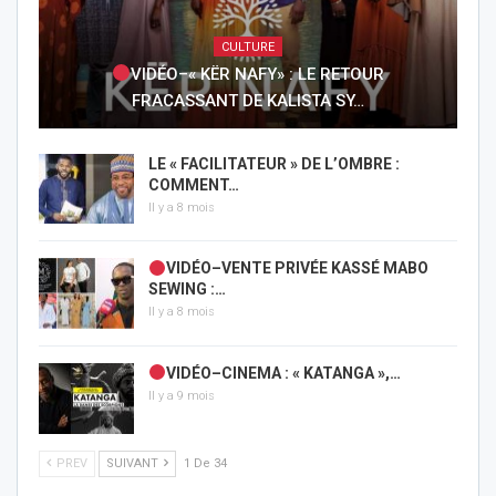
CULTURE
VIDÉO–« KËR NAFY» : LE RETOUR
FRACASSANT DE KALISTA SY…
LE « FACILITATEUR » DE L’OMBRE :
COMMENT…
Il y a 8 mois
VIDÉO–VENTE PRIVÉE KASSÉ MABO
SEWING :…
Il y a 8 mois
VIDÉO–CINEMA : « KATANGA »,…
Il y a 9 mois
PREV
SUIVANT
1 De 34