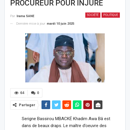
PROCUREUR POUR INJURE
SOCIÉTÉ
POLITIQUE
Par
Irama SANE
Dernière mise à jour
mardi 10 juin 2025
64
0
Partager
Serigne Bassirou MBACKÉ Khadim Awa Bâ est
dans de beaux draps. Le maître d’oeuvre des