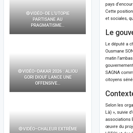
pays d’encoura
Cette position
🔴VIDÉO–DE L’UTOPIE
et sociales, q
PARTISANE AU
PRAGMATISME…
Le gouv
Le député a c
Ousmane SONK
matin l’ambas
gouvernement q
🔴VIDÉO–DAKAR 2026 : ALIOU
SAGNA comme u
GORI DIOUF LANCE UNE
citoyens séné
OFFENSIVE…
Contexte
Selon les org
Là) », suivie
associations E
œuvre du proj
🔴VIDÉO–CHALEUR EXTRÊME