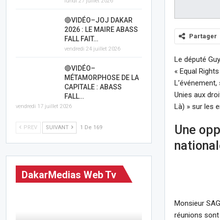
lundi 27 juillet 2026
🔴VIDÉO–JOJ DAKAR
2026 : LE MAIRE ABASS
Partager
FALL FAIT…
vendredi 24 juillet 2026
Le député Guy
🔴VIDÉO–
« Equal Rights
MÉTAMORPHOSE DE LA
L’événement, 
CAPITALE : ABASS
Unies aux droi
FALL…
Là) » sur les
vendredi 17 juillet 2026
Une opp
PREV
SUIVANT
1 De 169
nationa
DakarMedias Web Tv
Monsieur SAGNA
réunions sont