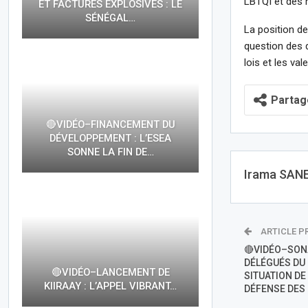
LBTQI et des 
ET FACTURES EXPLOSIVES : LE
SÉNÉGAL…
La position de
question des d
lois et les val
Partag
🔴VIDÉO–FINANCEMENT DU
DÉVELOPPEMENT : L’ESEA
SONNE LA FIN DE…
Irama SAN
ARTICLE P
🔴VIDÉO–SONA
DÉLÉGUÉS DU
🔴VIDÉO–LANCEMENT DE
SITUATION DE
KIIRAAY : L’APPEL VIBRANT…
DÉFENSE DES 