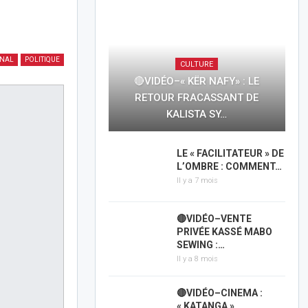
ONAL
POLITIQUE
CULTURE
🔴VIDÉO–« KËR NAFY» : LE
RETOUR FRACASSANT DE
KALISTA SY…
LE « FACILITATEUR » DE
L’OMBRE : COMMENT…
Il y a 7 mois
🔴VIDÉO–VENTE
PRIVÉE KASSÉ MABO
SEWING :…
Il y a 8 mois
🔴VIDÉO–CINEMA :
« KATANGA »,…