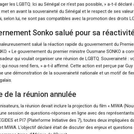
ger les LGBTQ. Ici au Sénégal ce n’est pas possible, » a-t-il déclaré
 met en avant la souveraineté du Sénégal et le respect de ses valeurs
ui, selon lui, ne sont pas compatibles avec la promotion des droits 
ernement Sonko salué pour sa réactivit
haleureusement salué la réaction rapide du gouvernement du Premier
O. « Le gouvernement du premier ministre Ousmane SONKO a con
sadeur qui voulait organiser une réunion de LGBTQ. Souveraineté : vo
ui nous rend fiers, » a-t-il affirmé. Cette action est perçue par Guy
ne démonstration de la souveraineté nationale et un motif de fier
galais.
 de la réunion annulée
anisateurs, la réunion devait inclure la projection du film « MIWA (
 d’une session de questions-réponses en ligne avec des représentant
GIDES et PI7 (Plateforme Initiative des 7), toutes deux impliquées d
et MIWA. L’objectif déclaré était de discuter des enjeux et questio