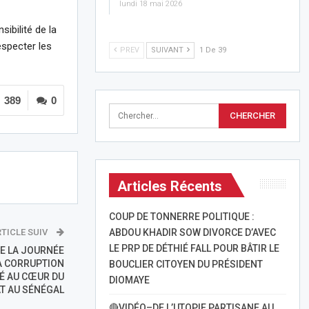
lundi 18 mai 2026
ibilité de la
especter les
PREV
SUIVANT
1 De 39
389
0
Articles Récents
COUP DE TONNERRE POLITIQUE :
ABDOU KHADIR SOW DIVORCE D’AVEC
TICLE SUIV
LE PRP DE DÉTHIÉ FALL POUR BÂTIR LE
DE LA JOURNÉE
LA CORRUPTION
BOUCLIER CITOYEN DU PRÉSIDENT
TÉ AU CŒUR DU
DIOMAYE
T AU SÉNÉGAL
🔴VIDÉO–DE L’UTOPIE PARTISANE AU