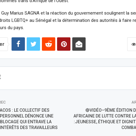
hommes trans d’Afrique de l’Ouest.
 Guy Marius SAGNA et la réaction du gouvernement soulignent la sens
roits LGBTQ+ au Sénégal et la détermination des autorités à faire r
eurs du pays.
er
E
REC
AR
COS : LE COLLECTIF DES
🔴VIDÉO–9ÈME ÉDITION 
 PERSONNEL DÉNONCE UNE
AFRICAINE DE LUTTE CONTRE 
 BLOCAGE QUI ENTRAVE LA
:JEUNESSE, ÉTHIQUE ET DIGNI
INTÉRÊTS DES TRAVAILLEURS
COMBA