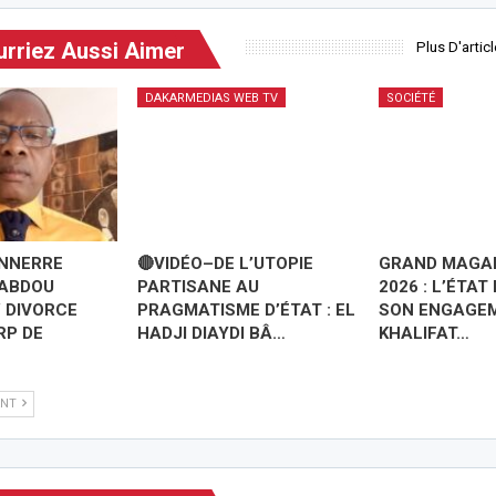
rriez Aussi Aimer
Plus D'artic
DAKARMEDIAS WEB TV
SOCIÉTÉ
ONNERRE
🔴VIDÉO–DE L’UTOPIE
GRAND MAGAL
 ABDOU
PARTISANE AU
2026 : L’ÉTAT
 DIVORCE
PRAGMATISME D’ÉTAT : EL
SON ENGAGEM
RP DE
HADJI DIAYDI BÂ…
KHALIFAT…
ANT