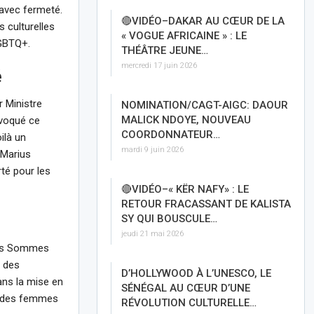
 avec fermeté.
🔴VIDÉO–DAKAR AU CŒUR DE LA
 culturelles
« VOGUE AFRICAINE » : LE
LGBTQ+.
THÉÂTRE JEUNE…
mercredi 17 juin 2026
é
 Ministre
NOMINATION/CAGT-AIGC: DAOUR
MALICK NDOYE, NOUVEAU
voqué ce
COORDONNATEUR…
ilà un
mardi 9 juin 2026
 Marius
té pour les
🔴VIDÉO–« KËR NAFY» : LE
RETOUR FRACASSANT DE KALISTA
SY QUI BOUSCULE…
jeudi 21 mai 2026
Nous Sommes
s des
D’HOLLYWOOD À L’UNESCO, LE
ans la mise en
SÉNÉGAL AU CŒUR D’UNE
ns des femmes
RÉVOLUTION CULTURELLE…