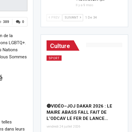
Il y a 9 mois
PREV
SUIVANT
1 De 34
389
0
n de la
ations LGBTQ+.
Culture
s Nations
A (Nous Sommes
SPORT
é
🔴VIDÉO–JOJ DAKAR 2026 : LE
MAIRE ABASS FALL FAIT DE
L’ODCAV LE FER DE LANCE…
 telles
vendredi 24 juillet 2026
es dans leurs