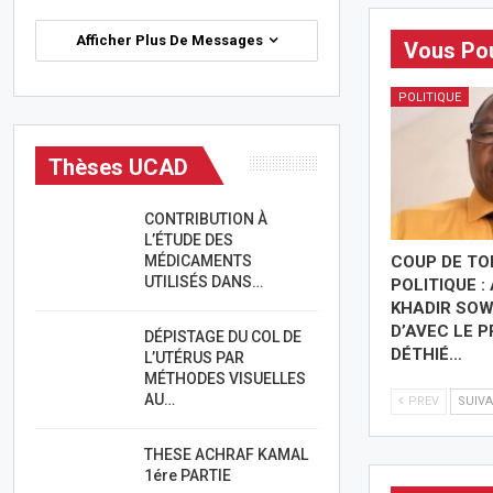
Afficher Plus De Messages
Vous Pou
POLITIQUE
Thèses UCAD
CONTRIBUTION À
L’ÉTUDE DES
MÉDICAMENTS
COUP DE T
UTILISÉS DANS…
POLITIQUE :
KHADIR SOW
D’AVEC LE P
DÉPISTAGE DU COL DE
DÉTHIÉ…
L’UTÉRUS PAR
MÉTHODES VISUELLES
AU…
PREV
SUIV
THESE ACHRAF KAMAL
1ére PARTIE