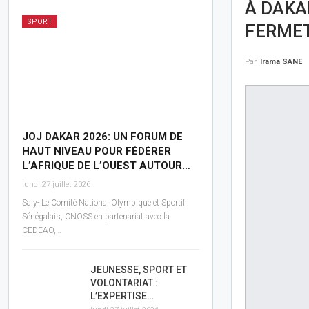
À DAKA
SPORT
FERME
Par
Irama SANE
JOJ DAKAR 2026: UN FORUM DE
HAUT NIVEAU POUR FÉDÉRER
L’AFRIQUE DE L’OUEST AUTOUR…
lundi 27 juillet 2026
Saly- Le Comité National Olympique et Sportif
Sénégalais, CNOSS en partenariat avec la
CEDEAO,…
JEUNESSE, SPORT ET
VOLONTARIAT :
L’EXPERTISE…