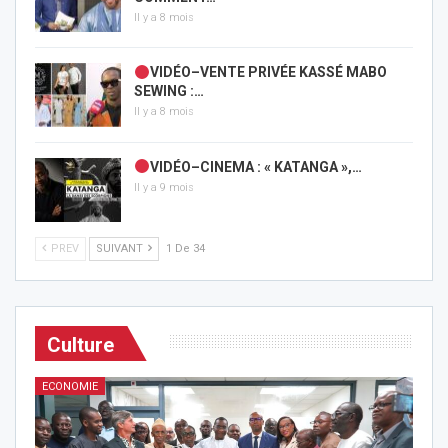
Il y a 8 mois
VIDÉO–VENTE PRIVÉE KASSÉ MABO
SEWING :…
Il y a 8 mois
VIDÉO–CINEMA : « KATANGA »,…
Il y a 9 mois
PREV
SUIVANT
1 De 34
Culture
ECONOMIE