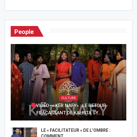
People
CULTURE
VIDÉO–« KËR NAFY» : LE RETOUR
FRACASSANT DE KALISTA SY…
LE « FACILITATEUR » DE L’OMBRE :
COMMENT…