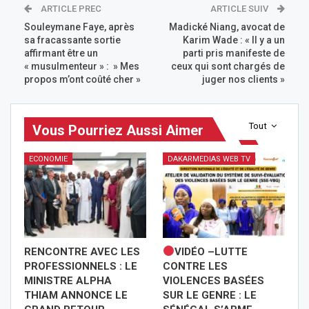
ARTICLE PREC
ARTICLE SUIV
Souleymane Faye, après
Madické Niang, avocat de
sa fracassante sortie
Karim Wade : « Il y a un
affirmant être un
parti pris manifeste de
« musulmenteur » : » Mes
ceux qui sont chargés de
propos m’ont coûté cher »
juger nos clients »
Tout
Vous Pourriez Aussi Aimer
ECONOMIE
DAKARMEDIAS WEB TV
RENCONTRE AVEC LES
VIDÉO –LUTTE
PROFESSIONNELS : LE
CONTRE LES
MINISTRE ALPHA
VIOLENCES BASÉES
THIAM ANNONCE LE
SUR LE GENRE : LE