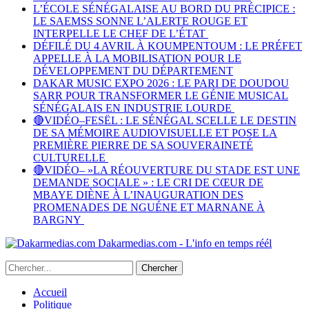
L’ÉCOLE SÉNÉGALAISE AU BORD DU PRÉCIPICE :
LE SAEMSS SONNE L’ALERTE ROUGE ET
INTERPELLE LE CHEF DE L’ÉTAT
DÉFILÉ DU 4 AVRIL À KOUMPENTOUM : LE PRÉFET
APPELLE À LA MOBILISATION POUR LE
DÉVELOPPEMENT DU DÉPARTEMENT
DAKAR MUSIC EXPO 2026 : LE PARI DE DOUDOU
SARR POUR TRANSFORMER LE GÉNIE MUSICAL
SÉNÉGALAIS EN INDUSTRIE LOURDE
🔴VIDÉO–FESËL : LE SÉNÉGAL SCELLE LE DESTIN
DE SA MÉMOIRE AUDIOVISUELLE ET POSE LA
PREMIÈRE PIERRE DE SA SOUVERAINETÉ
CULTURELLE
🔴VIDÉO– »LA RÉOUVERTURE DU STADE EST UNE
DEMANDE SOCIALE » : LE CRI DE CŒUR DE
MBAYE DIÈNE À L’INAUGURATION DES
PROMENADES DE NGUÉNE ET MARNANE À
BARGNY
Dakarmedias.com - L'info en temps réél
Accueil
Politique