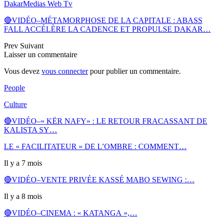
DakarMedias Web Tv
🔴VIDÉO–MÉTAMORPHOSE DE LA CAPITALE : ABASS
FALL ACCÉLÈRE LA CADENCE ET PROPULSE DAKAR…
Prev
Suivant
Laisser un commentaire
Vous devez
vous connecter
pour publier un commentaire.
People
Culture
🔴VIDÉO–« KËR NAFY» : LE RETOUR FRACASSANT DE
KALISTA SY…
LE « FACILITATEUR » DE L’OMBRE : COMMENT…
Il y a 7 mois
🔴VIDÉO–VENTE PRIVÉE KASSÉ MABO SEWING :…
Il y a 8 mois
🔴VIDÉO–CINEMA : « KATANGA »,…