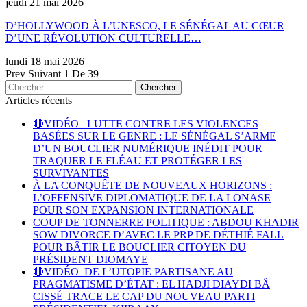
jeudi 21 mai 2026
D’HOLLYWOOD À L’UNESCO, LE SÉNÉGAL AU CŒUR
D’UNE RÉVOLUTION CULTURELLE…
lundi 18 mai 2026
Prev
Suivant
1 De 39
Articles récents
🔴VIDÉO –LUTTE CONTRE LES VIOLENCES
BASÉES SUR LE GENRE : LE SÉNÉGAL S’ARME
D’UN BOUCLIER NUMÉRIQUE INÉDIT POUR
TRAQUER LE FLÉAU ET PROTÉGER LES
SURVIVANTES
À LA CONQUÊTE DE NOUVEAUX HORIZONS :
L’OFFENSIVE DIPLOMATIQUE DE LA LONASE
POUR SON EXPANSION INTERNATIONALE
COUP DE TONNERRE POLITIQUE : ABDOU KHADIR
SOW DIVORCE D’AVEC LE PRP DE DÉTHIÉ FALL
POUR BÂTIR LE BOUCLIER CITOYEN DU
PRÉSIDENT DIOMAYE
🔴VIDÉO–DE L’UTOPIE PARTISANE AU
PRAGMATISME D’ÉTAT : EL HADJI DIAYDI BÂ
CISSÉ TRACE LE CAP DU NOUVEAU PARTI