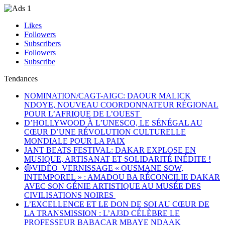
Likes
Followers
Subscribers
Followers
Subscribe
Tendances
NOMINATION/CAGT-AIGC: DAOUR MALICK
NDOYE, NOUVEAU COORDONNATEUR RÉGIONAL
POUR L’AFRIQUE DE L’OUEST
D’HOLLYWOOD À L’UNESCO, LE SÉNÉGAL AU
CŒUR D’UNE RÉVOLUTION CULTURELLE
MONDIALE POUR LA PAIX
JANT BEATS FESTIVAL: DAKAR EXPLOSE EN
MUSIQUE, ARTISANAT ET SOLIDARITÉ INÉDITE !
🔴VIDÉO–VERNISSAGE « OUSMANE SOW,
INTEMPOREL » : AMADOU BA RÉCONCILIE DAKAR
AVEC SON GÉNIE ARTISTIQUE AU MUSÉE DES
CIVILISATIONS NOIRES
L’EXCELLENCE ET LE DON DE SOI AU CŒUR DE
LA TRANSMISSION : L’AJ3D CÉLÈBRE LE
PROFESSEUR BABACAR MBAYE NDAAK