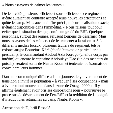
« Nous essayons de calmer les jeunes »
De leur côté, plusieurs officiers et sous-officiers de ce régiment
d’élite auraient au contraire accepté leurs nouvelles affectations et
quitté le camp. Mais aucun chiffre précis, ni leur localisation exacte,
n’étaient disponibles dans l’immédiat. « Nous faisons tout pour
éviter que la situation dérape, confie un gradé du RSP. Quelques
personnes, surtout des jeunes, refusent toujours de désarmer. Mais
nous essayons de les calmer et de les ramener à la raison. » Selon
différents médias locaux, plusieurs tauliers du régiment, tels le
colonel-major Boureima Kéré (chef d’état-major particulier du
président), le commandant Abdoul Aziz Korogo (chef de corps par
intérim) ou encore le capitaine Abdoulaye Dao (un des meneurs du
putsch), seraient sortis de Naaba Koom et tenteraient désormais de
convaincre leurs hommes.
Dans un communiqué diffusé à la mi-journée, le gouvernement de
transition a invité la population « à vaquer à ses occupations » mais
à éviter « tout mouvement dans la zone de Ouaga 2000 ». Il y
affirme également avoir pris ses dispositions pour « poursuivre le
processus de désarmement de l’ex-RSP et la reddition de la poignée
d’irréductibles retranchés au camp Naaba Koom ».
Arrestation de Djibrill Bassolé