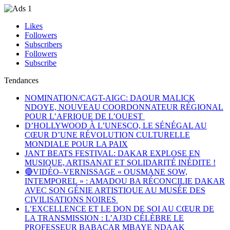
Likes
Followers
Subscribers
Followers
Subscribe
Tendances
NOMINATION/CAGT-AIGC: DAOUR MALICK
NDOYE, NOUVEAU COORDONNATEUR RÉGIONAL
POUR L’AFRIQUE DE L’OUEST
D’HOLLYWOOD À L’UNESCO, LE SÉNÉGAL AU
CŒUR D’UNE RÉVOLUTION CULTURELLE
MONDIALE POUR LA PAIX
JANT BEATS FESTIVAL: DAKAR EXPLOSE EN
MUSIQUE, ARTISANAT ET SOLIDARITÉ INÉDITE !
🔴VIDÉO–VERNISSAGE « OUSMANE SOW,
INTEMPOREL » : AMADOU BA RÉCONCILIE DAKAR
AVEC SON GÉNIE ARTISTIQUE AU MUSÉE DES
CIVILISATIONS NOIRES
L’EXCELLENCE ET LE DON DE SOI AU CŒUR DE
LA TRANSMISSION : L’AJ3D CÉLÈBRE LE
PROFESSEUR BABACAR MBAYE NDAAK