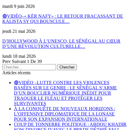
mardi 9 juin 2026
🔴VIDÉO–« KËR NAFY» : LE RETOUR FRACASSANT DE
KALISTA SY QUI BOUSCULE…
jeudi 21 mai 2026
D’HOLLYWOOD À L’UNESCO, LE SÉNÉGAL AU CŒUR
D’UNE RÉVOLUTION CULTURELLE…
lundi 18 mai 2026
Prev
Suivant
1 De 39
Articles récents
🔴VIDÉO –LUTTE CONTRE LES VIOLENCES
BASÉES SUR LE GENRE : LE SÉNÉGAL S’ARME
D’UN BOUCLIER NUMÉRIQUE INÉDIT POUR
TRAQUER LE FLÉAU ET PROTÉGER LES
SURVIVANTES
À LA CONQUÊTE DE NOUVEAUX HORIZONS :
L’OFFENSIVE DIPLOMATIQUE DE LA LONASE
POUR SON EXPANSION INTERNATIONALE
COUP DE TONNERRE POLITIQUE : ABDOU KHADIR
SOW DIVORCE D’AVEC LE PRP DE DÉTHIÉ FALL