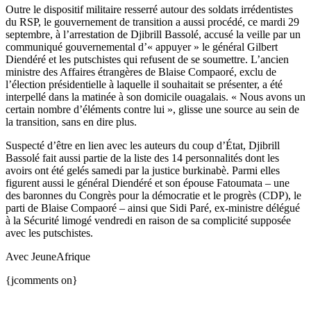
Outre le dispositif militaire resserré autour des soldats irrédentistes
du RSP, le gouvernement de transition a aussi procédé, ce mardi 29
septembre, à l’arrestation de Djibrill Bassolé, accusé la veille par un
communiqué gouvernemental d’« appuyer » le général Gilbert
Diendéré et les putschistes qui refusent de se soumettre. L’ancien
ministre des Affaires étrangères de Blaise Compaoré, exclu de
l’élection présidentielle à laquelle il souhaitait se présenter, a été
interpellé dans la matinée à son domicile ouagalais. « Nous avons un
certain nombre d’éléments contre lui », glisse une source au sein de
la transition, sans en dire plus.
Suspecté d’être en lien avec les auteurs du coup d’État, Djibrill
Bassolé fait aussi partie de la liste des 14 personnalités dont les
avoirs ont été gelés samedi par la justice burkinabè. Parmi elles
figurent aussi le général Diendéré et son épouse Fatoumata – une
des baronnes du Congrès pour la démocratie et le progrès (CDP), le
parti de Blaise Compaoré – ainsi que Sidi Paré, ex-ministre délégué
à la Sécurité limogé vendredi en raison de sa complicité supposée
avec les putschistes.
Avec JeuneAfrique
{jcomments on}