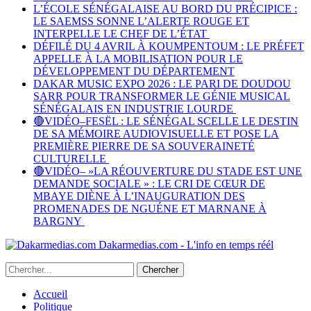
L’ÉCOLE SÉNÉGALAISE AU BORD DU PRÉCIPICE :
LE SAEMSS SONNE L’ALERTE ROUGE ET
INTERPELLE LE CHEF DE L’ÉTAT
DÉFILÉ DU 4 AVRIL À KOUMPENTOUM : LE PRÉFET
APPELLE À LA MOBILISATION POUR LE
DÉVELOPPEMENT DU DÉPARTEMENT
DAKAR MUSIC EXPO 2026 : LE PARI DE DOUDOU
SARR POUR TRANSFORMER LE GÉNIE MUSICAL
SÉNÉGALAIS EN INDUSTRIE LOURDE
🔴VIDÉO–FESËL : LE SÉNÉGAL SCELLE LE DESTIN
DE SA MÉMOIRE AUDIOVISUELLE ET POSE LA
PREMIÈRE PIERRE DE SA SOUVERAINETÉ
CULTURELLE
🔴VIDÉO– »LA RÉOUVERTURE DU STADE EST UNE
DEMANDE SOCIALE » : LE CRI DE CŒUR DE
MBAYE DIÈNE À L’INAUGURATION DES
PROMENADES DE NGUÉNE ET MARNANE À
BARGNY
Dakarmedias.com - L'info en temps réél
Accueil
Politique