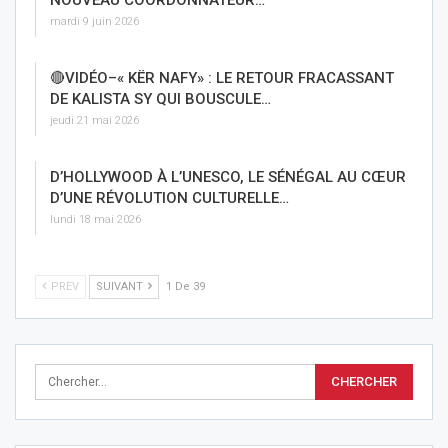
mardi 9 juin 2026
🔴VIDÉO–« KËR NAFY» : LE RETOUR FRACASSANT
DE KALISTA SY QUI BOUSCULE…
jeudi 21 mai 2026
D’HOLLYWOOD À L’UNESCO, LE SÉNÉGAL AU CŒUR
D’UNE RÉVOLUTION CULTURELLE…
lundi 18 mai 2026
PREV
SUIVANT
1 De 39