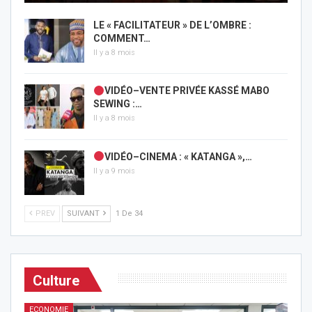
LE « FACILITATEUR » DE L’OMBRE :
COMMENT…
Il y a 8 mois
VIDÉO–VENTE PRIVÉE KASSÉ MABO
SEWING :…
Il y a 8 mois
VIDÉO–CINEMA : « KATANGA »,…
Il y a 9 mois
PREV
SUIVANT
1 De 34
Culture
ECONOMIE