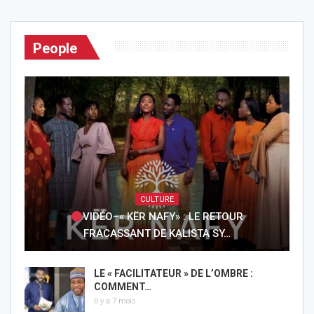
People
CULTURE
VIDÉO–« KËR NAFY» : LE RETOUR
FRACASSANT DE KALISTA SY…
LE « FACILITATEUR » DE L’OMBRE :
COMMENT…
Il y a 7 mois