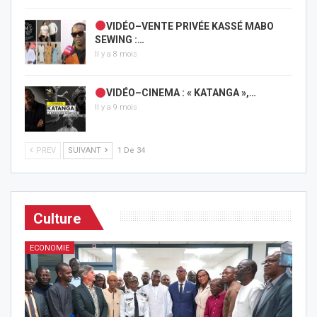
VIDÉO–VENTE PRIVÉE KASSÉ MABO
SEWING :…
Il y a 8 mois
VIDÉO–CINEMA : « KATANGA »,…
Il y a 9 mois
PREV
SUIVANT
1 De 34
Culture
ECONOMIE