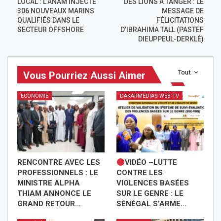
LOCAL : L’ANAM INJECTE
DES LIONS À TANGER : LE
306 NOUVEAUX MARINS
MESSAGE DE
QUALIFIÉS DANS LE
FÉLICITATIONS
SECTEUR OFFSHORE
D’IBRAHIMA TALL (PASTEF
DIEUPPEUL-DERKLÉ)
Tout
Vous Pourriez Aussi Aimer
ECONOMIE
DAKARMEDIAS WEB TV
RENCONTRE AVEC LES
VIDÉO –LUTTE
PROFESSIONNELS : LE
CONTRE LES
MINISTRE ALPHA
VIOLENCES BASÉES
THIAM ANNONCE LE
SUR LE GENRE : LE
GRAND RETOUR…
SÉNÉGAL S’ARME…