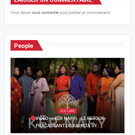
Vous devez
vous connecter
pour publier un commentaire.
People
CULTURE
VIDÉO–« KËR NAFY» : LE RETOUR
FRACASSANT DE KALISTA SY…