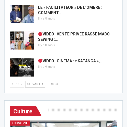
LE « FACILITATEUR » DE L’OMBRE :
COMMENT…
Il y a 8 mois
VIDÉO–VENTE PRIVÉE KASSÉ MABO
SEWING :…
Il y a 8 mois
VIDÉO–CINEMA : « KATANGA »,…
Il y a 9 mois
PREV
SUIVANT
1 De 34
Culture
ECONOMIE