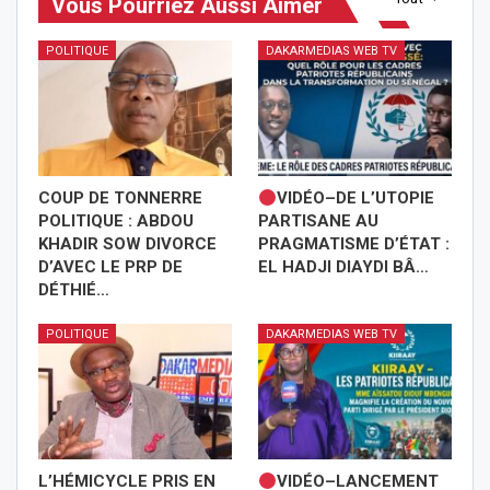
Vous Pourriez Aussi Aimer
POLITIQUE
DAKARMEDIAS WEB TV
COUP DE TONNERRE
VIDÉO–DE L’UTOPIE
POLITIQUE : ABDOU
PARTISANE AU
KHADIR SOW DIVORCE
PRAGMATISME D’ÉTAT :
D’AVEC LE PRP DE
EL HADJI DIAYDI BÂ…
DÉTHIÉ…
POLITIQUE
DAKARMEDIAS WEB TV
L’HÉMICYCLE PRIS EN
VIDÉO–LANCEMENT