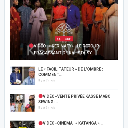
CULTURE
VIDÉO–« KËR NAFY» : LE RETOUR
FRACASSANT DE KALISTA SY…
LE « FACILITATEUR » DE L’OMBRE :
COMMENT…
Il y a 7 mois
VIDÉO–VENTE PRIVÉE KASSÉ MABO
SEWING :…
Il y a 8 mois
VIDÉO–CINEMA : « KATANGA »,…