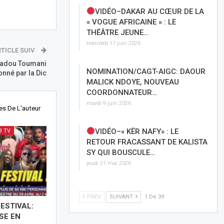
VIDÉO–DAKAR AU CŒUR DE LA
« VOGUE AFRICAINE » : LE
THÉÂTRE JEUNE…
mercredi 17 juin 2026
TICLE SUIV
Amadou Toumani
NOMINATION/CAGT-AIGC: DAOUR
onné par la Dic
MALICK NDOYE, NOUVEAU
COORDONNATEUR…
mardi 9 juin 2026
les De L'auteur
VIDÉO–« KËR NAFY» : LE
B TV
RETOUR FRACASSANT DE KALISTA
SY QUI BOUSCULE…
jeudi 21 mai 2026
PREV
SUIVANT
1 De 39
ESTIVAL:
SE EN