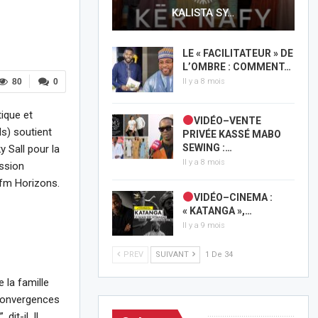
KALISTA SY…
LE « FACILITATEUR » DE
L’OMBRE : COMMENT…
80
0
Il y a 8 mois
tique et
VIDÉO–VENTE
s) soutient
PRIVÉE KASSÉ MABO
SEWING :…
y Sall pour la
Il y a 8 mois
ission
p fm Horizons.
VIDÉO–CINEMA :
« KATANGA »,…
Il y a 9 mois
PREV
SUIVANT
1 De 34
 la famille
 convergences
it-il. Il