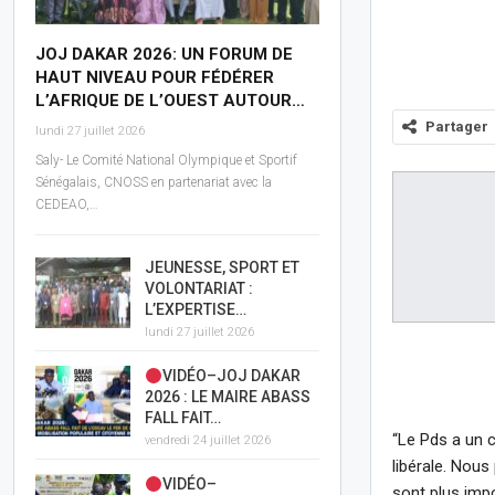
JOJ DAKAR 2026: UN FORUM DE
HAUT NIVEAU POUR FÉDÉRER
L’AFRIQUE DE L’OUEST AUTOUR…
Partager
lundi 27 juillet 2026
Saly- Le Comité National Olympique et Sportif
Sénégalais, CNOSS en partenariat avec la
CEDEAO,…
JEUNESSE, SPORT ET
VOLONTARIAT :
L’EXPERTISE…
lundi 27 juillet 2026
VIDÉO–JOJ DAKAR
2026 : LE MAIRE ABASS
FALL FAIT…
“Le Pds a un c
vendredi 24 juillet 2026
libérale. Nou
VIDÉO–
sont plus impo