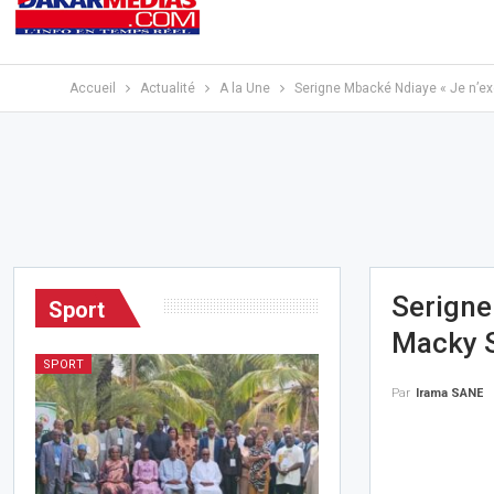
Accueil
Actualité
A la Une
Serigne Mbacké Ndiaye « Je n’ex
Serigne
Sport
Macky S
SPORT
Par
Irama SANE