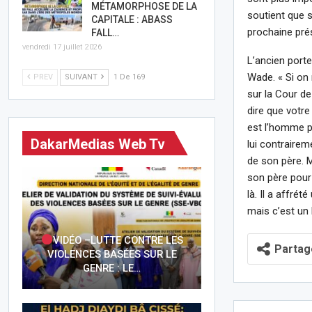
MÉTAMORPHOSE DE LA
soutient que s
CAPITALE : ABASS
prochaine prés
FALL…
vendredi 17 juillet 2026
L’ancien port
Wade. « Si on 
PREV
SUIVANT
1 De 169
sur la Cour de
dire que votre
est l’homme po
DakarMedias Web Tv
lui contraire
de son père. M
son père pour 
là. Il a affré
mais c’est un
VIDÉO –LUTTE CONTRE LES
Partag
VIOLENCES BASÉES SUR LE
GENRE : LE…