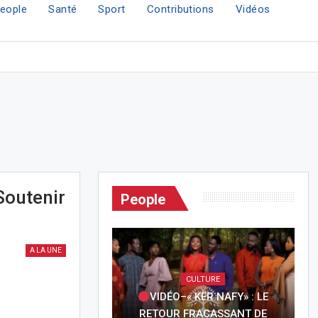
eople
Santé
Sport
Contributions
Vidéos
Soutenir
People
A LA UNE
CULTURE
VIDÉO–« KËR NAFY» : LE
RETOUR FRACASSANT DE