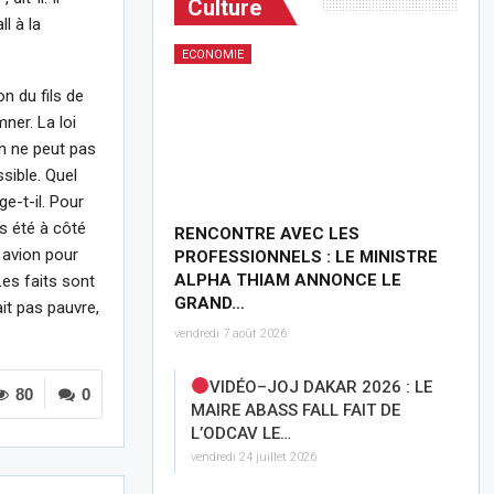
Culture
l à la
ECONOMIE
n du fils de
ner. La loi
On ne peut pas
ssible. Quel
ge-t-il. Pour
s été à côté
RENCONTRE AVEC LES
 avion pour
PROFESSIONNELS : LE MINISTRE
ALPHA THIAM ANNONCE LE
Les faits sont
GRAND…
ait pas pauvre,
vendredi 7 août 2026
VIDÉO–JOJ DAKAR 2026 : LE
80
0
MAIRE ABASS FALL FAIT DE
L’ODCAV LE…
vendredi 24 juillet 2026