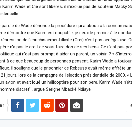
i Karim Wade et Cie sont libérés, il n’exclue pas de soutenir Macky Sal
identielle.
e-parole de Wade dénonce la procédure qui a abouti à la condamnatio
me démontre que Karim est coupable, je serai le premier à le condam
 répression de l’enrichissement illicite (Crei) n’est pas sénégalaise. 
 père n’a pas le droit de vous faire don de ses biens. Ce n’est pas po
litique qui n’est pas prompt à aider un parent, un voisin ? » S’interro
ment à ce que beaucoup de personnes pensent, Karim Wade a toujour
ieux, il souligne que le prisonnier de Rebeuss avait même affrète un
21 jours, lors de la campagne de l’élection présidentielle de 2000. « 
té un avion et avait loué un hélicoptère pour son père. Karim Wade n’ét
 homme discret” , argue Serigne Mbacké Ndiaye.
er