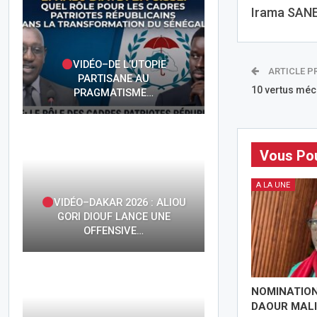
Irama SAN
VIDÉO–DE L’UTOPIE
ARTICLE P
PARTISANE AU
10 vertus méc
PRAGMATISME…
Vous Pou
A LA UNE
VIDÉO–DAKAR 2026 : ALIOU
GORI DIOUF LANCE UNE
OFFENSIVE…
NOMINATION
DAOUR MALI