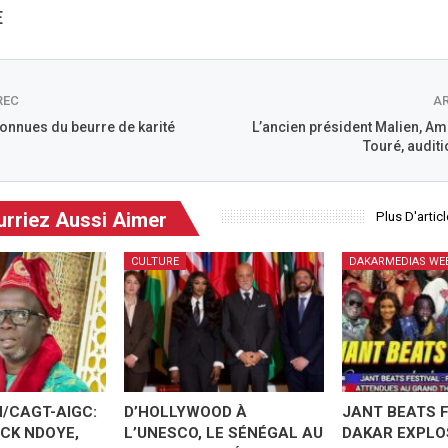
E
REC
AR
onnues du beurre de karité
L’ancien président Malien, 
Touré, auditi
rriez Aussi Aimer
Plus D'artic
CULTURE
DAKARMEDIAS WE
/CAGT-AIGC:
D’HOLLYWOOD À
JANT BEATS F
CK NDOYE,
L’UNESCO, LE SÉNÉGAL AU
DAKAR EXPLO